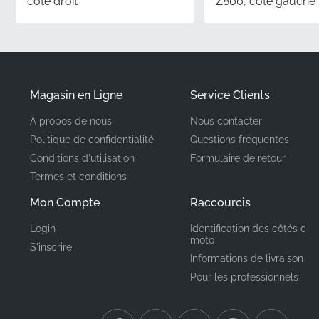
côté droit
Z800, côté gauche
parvenir.
Numéro de Pièce
560541138
(MPN)
Magasin en Ligne
Service Clients
Fabricant
Kawasaki
À propos de nous
Nous contacter
Politique de confidentialité
Questions fréquentes
Emplacement de
Carénage latéral*
Conditions d'utilisation
Formulaire de retour
Montage
Termes et conditions
Mon Compte
Raccourcis
Type
Graphique
Login
Identification des côtés de 
Matériau
Autocollant vinyle
moto
S'inscrire
Informations de livraison
Pour les professionnels
Choisir des composants Kawasaki authentiques
représente une déclaration significative de fierté de
propriété. En sélectionnant cet autocollant d'origine