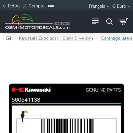
Retour
Compte
Français
€
Euro
home
Kawasaki Z800 2013 - Blanc E Version
Carénage latéra