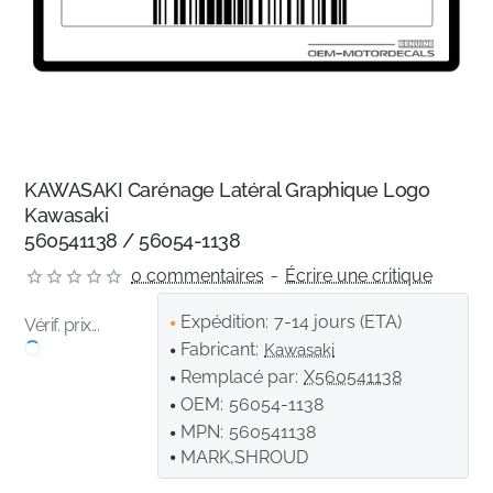
KAWASAKI Carénage Latéral Graphique Logo
Kawasaki
560541138 / 56054-1138
0 commentaires
-
Écrire une critique
Expédition:
7-14 jours (ETA)
Vérif. prix...
Fabricant:
Kawasaki
Remplacé par:
X560541138
OEM:
56054-1138
MPN:
560541138
MARK,SHROUD