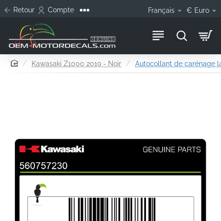
Retour
Compte
Français
€
Euro
home
Kawasaki Z1000 2019 - Noir
Autocollant de carénage l