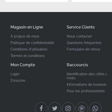
✅
Courbure conçue :
Le vinyle est spécialement
découpé pour suivre les contours tridimensionnels
complexes du panneau de carénage pour une finition
affleurante, d'usine.
Magasin en Ligne
Service Clients
À propos de nous
Nous contacter
Numéro de pièce
560757230
Politique de confidentialité
Questions fréquentes
(MPN)
Conditions d'utilisation
Formulaire de retour
Termes et conditions
Fabricant
Kawasaki
Mon Compte
Raccourcis
Emplacement de
Carénage latéral gauche,
Login
Identification des côtés de 
gauche*
montage
moto
S'inscrire
Informations de livraison
Type
Autocollant de carénage
Pour les professionnels
Matériau
Autocollant vinyle