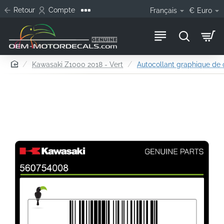
Retour
Compte
Français
€
Euro
home
Kawasaki Z1000 2018 - Vert
Autocollant graphique de 