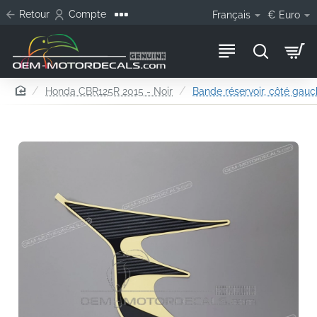
Retour
Compte
Français
€
Euro
home
Honda CBR125R 2015 - Noir
Bande réservoir, côté gau