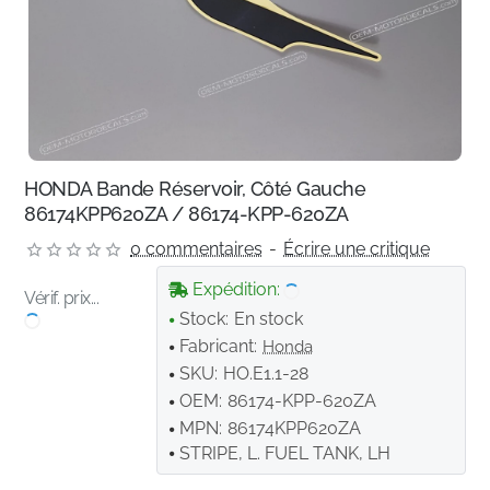
HONDA Bande Réservoir, Côté Gauche
86174KPP620ZA / 86174-KPP-620ZA
0 commentaires
-
Écrire une critique
Expédition:
Vérif. prix...
Stock:
En stock
Fabricant:
Honda
SKU:
HO.E1.1-28
OEM:
86174-KPP-620ZA
MPN:
86174KPP620ZA
STRIPE, L. FUEL TANK, LH