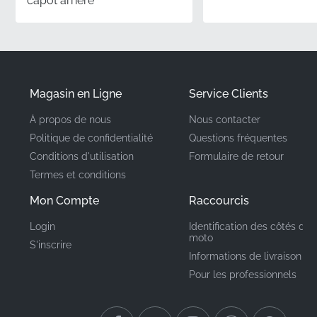
capot arrière
utilisés sont calibrés pour correspondre aux
spécifications de peinture d'origine de l'usine afin
d'obtenir une fusion visuelle homogène.
Numéro de Pièce
Magasin en Ligne
Service Clients
86174KPP620ZA
(MPN)
À propos de nous
Nous contacter
Politique de confidentialité
Questions fréquentes
Fabricant
Honda
Conditions d'utilisation
Formulaire de retour
Termes et conditions
Emplacement de
Réservoir, côté gauche*
Montage
Mon Compte
Raccourcis
Login
Identification des côtés de 
Type
Bande
moto
S'inscrire
Informations de livraison
Matériau
Autocollant vinyle
Pour les professionnels
Lorsque vous installez un autocollant OEM