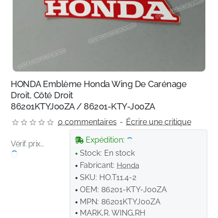
HONDA Emblème Honda Wing De Carénage
Droit, Côté Droit
86201KTYJ00ZA / 86201-KTY-J00ZA
0 commentaires
-
Écrire une critique
Expédition:
Vérif. prix...
Stock:
En stock
Fabricant:
Honda
SKU:
HO.T11.4-2
OEM:
86201-KTY-J00ZA
MPN:
86201KTYJ00ZA
MARK,R. WING,RH