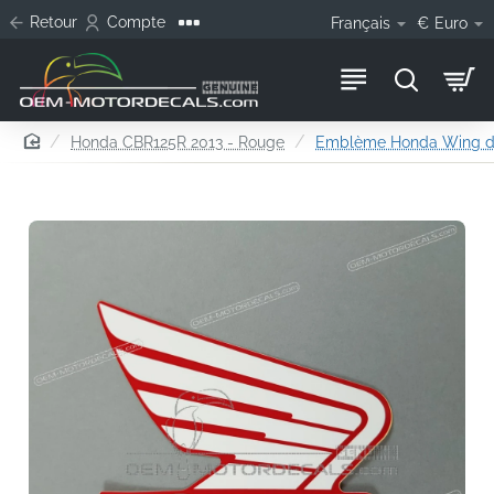
Retour
Compte
Français
€
Euro
home
Honda CBR125R 2013 - Rouge
Emblème Honda Wing de 