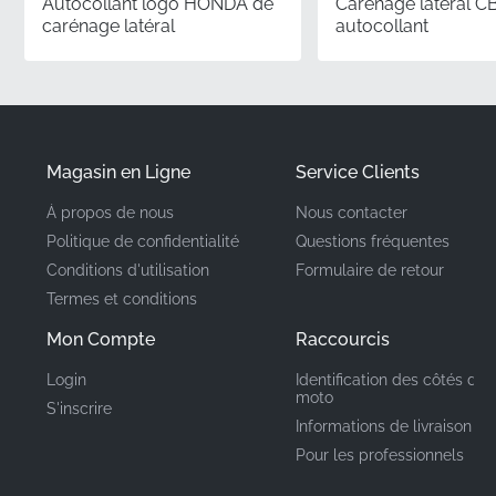
Autocollant logo HONDA de
Carénage latéral C
carénage latéral
autocollant
✅
Correspondance des couleurs :
Les encres
utilisées sont calibrées selon les spécifications
précises de l'usine, offrant une correspondance
parfaite avec vos composants de carrosserie
existants.
Magasin en Ligne
Service Clients
À propos de nous
Nous contacter
Numéro de pièce
86201KTYJ00ZA
Politique de confidentialité
Questions fréquentes
(MPN)
Conditions d'utilisation
Formulaire de retour
Termes et conditions
Fabricant
Honda
Mon Compte
Raccourcis
Emplacement de
Carénage droit, côté
Login
Identification des côtés de 
droit*
montage
moto
S'inscrire
Informations de livraison
Type
Emblème
Pour les professionnels