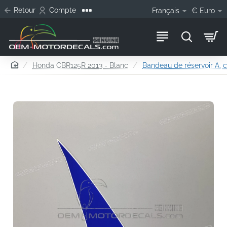
Retour
Compte
Français
€
Euro
home
Honda CBR125R 2013 - Blanc
Bandeau de réservoir A, c