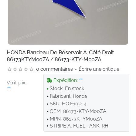
HONDA Bandeau De Réservoir A, Côté Droit
86173KTYM00ZA / 86173-KTY-M00ZA
0 commentaires
-
Écrire une critique
Expédition:
Vérif. prix...
Stock:
En stock
Fabricant:
Honda
SKU:
HO.E10.2-4
OEM:
86173-KTY-M00ZA
MPN:
86173KTYM00ZA
STRIPE A, FUEL TANK, RH