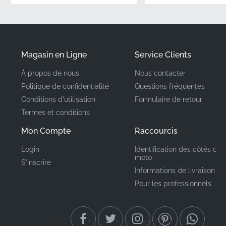
✅
Satisfaction garantie :
Choisir des pièces d'origine
élimine l'incertitude de l'ajustement, offrant une
expérience transparente et une finition parfaite à
chaque fois.
Magasin en Ligne
Service Clients
À propos de nous
Nous contacter
Numéro de pièce
86644KPPT30ZC
Politique de confidentialité
Questions fréquentes
(MPN)
Conditions d'utilisation
Formulaire de retour
Termes et conditions
Fabricant
Honda
Mon Compte
Raccourcis
Emplacement de
Carénage central, côté
Login
Identification des côtés de 
gauche*
montage
moto
S'inscrire
Informations de livraison
Type
Autocollant
Pour les professionnels
Matériau
Autocollant vinyle