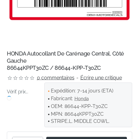
HONDA Autocollant De Carénage Central, Côté
Gauche
86644KPPT30ZC / 86644-KPP-T30ZC
0 commentaires
-
Écrire une critique
Expédition:
7-14 jours (ETA)
Vérif. prix...
Fabricant:
Honda
OEM:
86644-KPP-T30ZC
MPN:
86644KPPT30ZC
STRIPE,L. MIDDLE COWL.