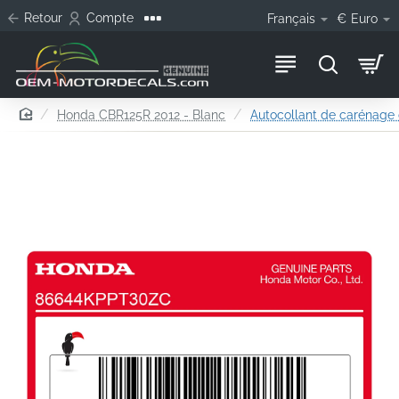
Retour
Compte
Français
€
Euro
home
Honda CBR125R 2012 - Blanc
Autocollant de carénage 