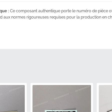
que :
Ce composant authentique porte le numéro de pièce offi
nd aux normes rigoureuses requises pour la production en chaî
 couleurs d'usine :
Développé pour répondre aux spécificat
cet autocollant offre une transition visuelle transparente sur
 secondaire ne peuvent égaler.
 :
Chaque autocollant est livré dans un emballage de protectio
té de l'adhésif et de la finition de surface jusqu'au moment de l
ure :
Cet autocollant est spécialement façonné pour suivre 
e, empêchant le décollement ou le mauvais alignement pendant
 :
Choisir des pièces d'origine d'usine élimine le risque de 
frant un résultat professionnel qui protège votre investissem