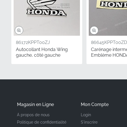
Numéro de pièce (M
Fabricant
Emplacement de mo
86172KPPT00ZJ
86645KPPT00ZD
Autocollant Honda Wing
Carénage intermé
Type
gauche, côté gauche
Emblème HOND
Matériau
L'installation de cet aut
que votre moto mérite l
vinyle découpé avec pr
Magasin en Ligne
Mon Compte
restauriez un classique 
À propos de nous
Login
authentiques offre les r
Politique de confidentialité
S'inscrire