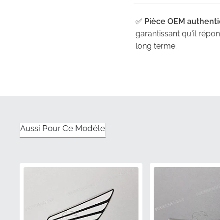
✅
Pièce OEM authenti
garantissant qu'il répo
long terme.
✅
Correspondance des
peinture de votre moto, 
alternatives du marché
✅
Emballage d'origine
Aussi Pour Ce Modèle
pour maintenir l'intégri
✅
Conçu pour la courb
de la section de l'ail
d'installation.
✅
Satisfaction garantie
décalage de couleur, of