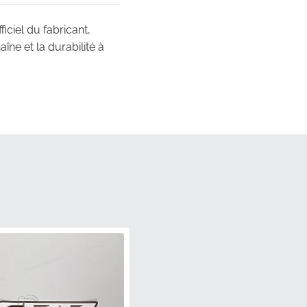
ciel du fabricant,
ne et la durabilité à
ions exactes de la
 la carrosserie que les
n officiel du fabricant
'application.
les contours complexes
 le processus
mauvais ajustement ou de
ent.