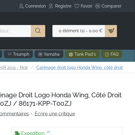
Connexion
Registre
Favori
Comparer
0 élément (s) - 0.00 €
Triumph
Yamaha
Tank Pad's
FAQ
5R 2011 - Noir
Carénage droit logo Honda Wing, côté droit
age Droit Logo Honda Wing, Côté Droit
0ZJ / 86171-KPP-T00ZJ
commentaires
-
Écrire une critique
Expédition: