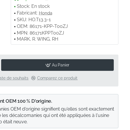
Stock:
En stock
Fabricant:
Honda
SKU:
HO.T13.3-1
OEM:
86171-KPP-T00ZJ
MPN:
86171KPPT00ZJ
MARK, R. WING, RH
Au Panier
liste de souhaits
Comparez ce produit
nt OEM 100 % D'origine.
ies OEM d'origine signifient qu'elles sont exactement
les décalcomanies qui ont été appliquées à l'usine
 était neuve.