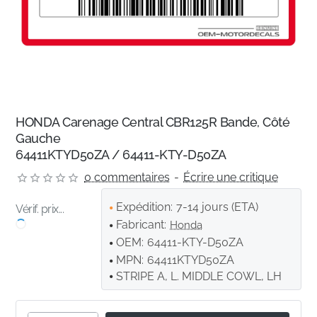
HONDA Carenage Central CBR125R Bande, Côté
Gauche
64411KTYD50ZA / 64411-KTY-D50ZA
0 commentaires
-
Écrire une critique
Expédition:
7-14 jours (ETA)
Vérif. prix...
Fabricant:
Honda
OEM:
64411-KTY-D50ZA
MPN:
64411KTYD50ZA
STRIPE A, L. MIDDLE COWL, LH