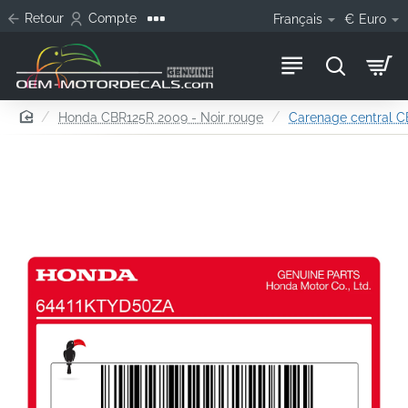
Retour
Compte
Français
€
Euro
home
Honda CBR125R 2009 - Noir rouge
Carenage central C