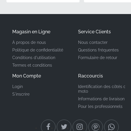
✅
Approvisionnement autorisé :
Obtenu par les
canaux officiels du fabricant, garantissant que vous
recevez un composant actuel et fraîchement sorti
d'usine.
Magasin en Ligne
Service Clients
À propos de nous
Nous contacter
Numéro de pièce
64411KTYD50ZA
Politique de confidentialité
Questions fréquentes
(MPN)
Conditions d'utilisation
Formulaire de retour
Termes et conditions
Fabricant
Honda
Mon Compte
Raccourcis
Emplacement de
carénage central, côté
Login
Identification des côtés de 
gauche*
montage
moto
S'inscrire
Informations de livraison
Type
Bande
Pour les professionnels
Matériau
Autocollant vinyle