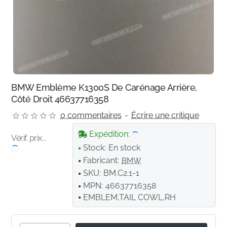
BMW Emblème K1300S De Carénage Arrière,
Côté Droit 46637716358
0 commentaires
-
Écrire une critique
Expédition:
Vérif. prix...
Stock:
En stock
Fabricant:
BMW
SKU:
BM.C2.1-1
MPN:
46637716358
EMBLEM,TAIL COWL,RH