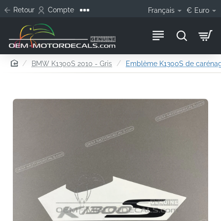
Retour
Compte
Français
€
Euro
home
BMW K1300S 2010 - Gris
Emblème K1300S de carénage 