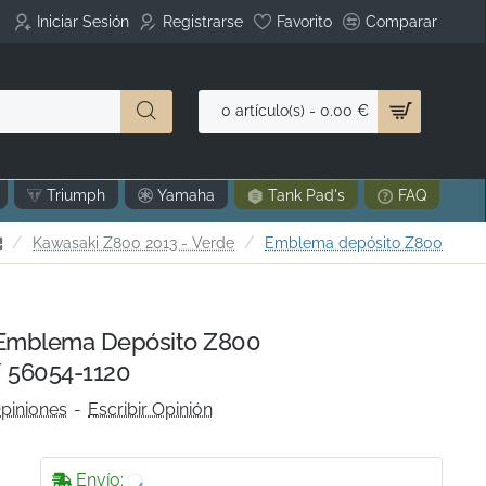
Iniciar Sesión
Registrarse
Favorito
Comparar
0 artículo(s) - 0.00 €
Triumph
Yamaha
Tank Pad's
FAQ
home
Kawasaki Z800 2013 - Verde
Emblema depósito Z800
mblema Depósito Z800
 56054-1120
piniones
-
Escribir Opinión
Envío: