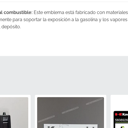
al combustible:
Este emblema está fabricado con materiales 
ente para soportar la exposición a la gasolina y los vapore
 depósito.
calidad:
Cada componente se somete a una rigurosa inspecci
las tolerancias exactas requeridas por los estándares de pr
ropiedades avanzadas de resistencia a los rayos UV evitan 
ncluso después de una exposición prolongada a la luz solar d
 de color:
Producido utilizando juegos de tintas especificado
ncia tonal perfecta con el esquema de pintura original del fa
:
El soporte adhesivo y la flexibilidad del material están dise
panel del depósito y lograr un aspecto impecable, como si es