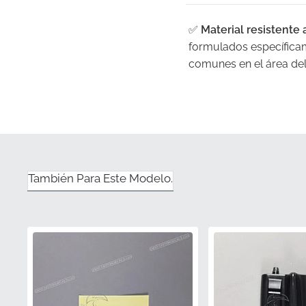
✅
Material resistente 
formulados específicam
comunes en el área del
✅
Estricto control de 
garantizar que cumple 
✅
Protección UV:
Las p
decolore o amarillee, i
También Para Este Modelo.
climáticas adversas.
✅
Coincidencia exacta
garantizar una coincide
motocicleta.
✅
Diseño contorneado
curvatura precisa del 