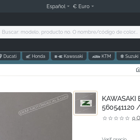
Español
€
Euro
Buscar:
modelo,
producto
o.
Ducati
Honda
Kawasaki
KTM
Suzuki
O
nombre/código
de
olor...
KAWASAKI E
560541120 /
0 O
Verif. precio...