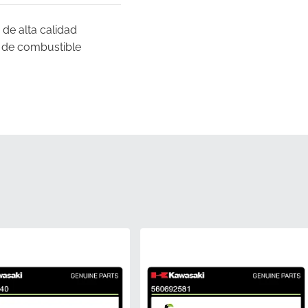
de alta calidad
s de combustible
ón de fábrica para
oducción de Kawasaki.
que la marca se
irecta y a condiciones
s de fábrica para
bricante de su
ñados para seguir la
tuviera instalado de