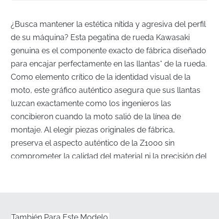
¿Busca mantener la estética nítida y agresiva del perfil
de su máquina? Esta pegatina de rueda Kawasaki
genuina es el componente exacto de fábrica diseñado
para encajar perfectamente en las llantas* de la rueda.
Como elemento crítico de la identidad visual de la
moto, este gráfico auténtico asegura que sus llantas
luzcan exactamente como los ingenieros las
concibieron cuando la moto salió de la línea de
montaje. Al elegir piezas originales de fábrica,
preserva el aspecto auténtico de la Z1000 sin
comprometer la calidad del material ni la precisión del
ajuste.
Montaje de rueda diseñado con precisión
✅
Coincidencia de color de fábrica:
Este gráfico se
También Para Este Modelo.