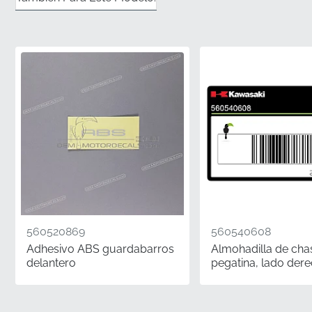
produce utilizando formulaciones de tinta específicas
que se alinean perfectamente con los esquemas de
pintura originales que se encuentran en los modelos
Kawasaki Z1000.
✅
Embalaje original:
Su pedido llegará en un
embalaje auténtico del fabricante, lo que garantiza
que el adhesivo y el vinilo permanezcan protegidos
hasta que esté listo para la instalación.
✅
Método de envío plano:
Nos aseguramos de que
estos gráficos nunca se enrollen ni se plieguen
durante el transporte, manteniendo la integridad del
vinilo para un acabado sin burbujas.
560520869
560540608
Adhesivo ABS guardabarros
Almohadilla de cha
✅
Herramientas OEM:
Cada raya se corta utilizando
delantero
pegatina, lado der
troqueles de fábrica originales, lo que garantiza que la
curvatura coincida con el diámetro de la llanta de 17
pulgadas con precisión absoluta.