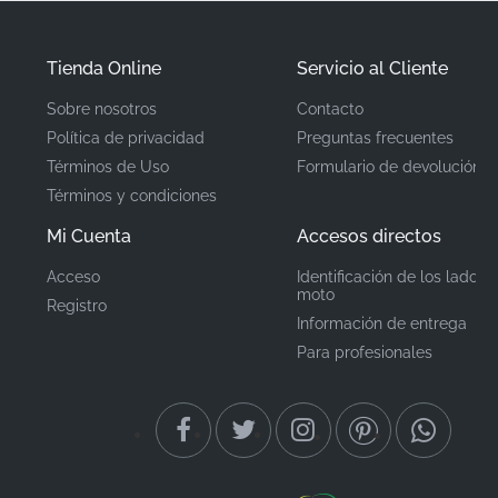
✅
MPN verificado:
Esta es una pieza genuina 56075-
4015, obtenida directamente del fabricante para
Tienda Online
Servicio al Cliente
garantizar que cumple con todos los estándares de
Sobre nosotros
Contacto
calidad de grado de fábrica.
Política de privacidad
Preguntas frecuentes
Términos de Uso
Formulario de devolución
Número de pieza
Términos y condiciones
560754015
(MPN)
Mi Cuenta
Accesos directos
Fabricante
Kawasaki
Acceso
Identificación de los lados 
moto
Registro
Información de entrega
Ubicación de
Rueda*
Para profesionales
montaje
Tipo
Pegatina
Material
Vinilo de grado de fábrica