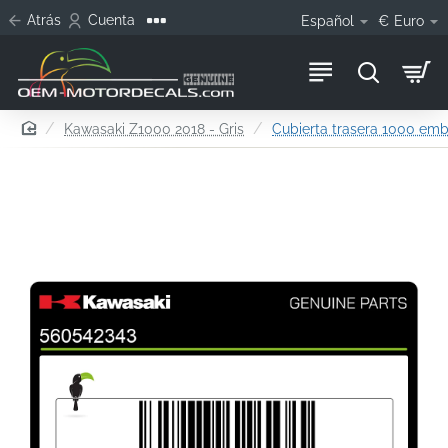
Atrás
Cuenta
Español
€
Euro
home
Kawasaki Z1000 2018 - Gris
Cubierta trasera 1000 em