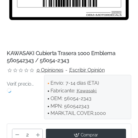
KAWASAKI Cubierta Trasera 1000 Emblema
560542343 / 56054-2343
0 Opiniones
-
Escribir Opinión
Envío:
7-14 días (ETA)
Verif. precio...
Fabricante:
Kawasaki
OEM:
56054-2343
MPN:
560542343
MARK,TAIL COVER,1000
Comprar