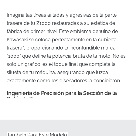
Imagina las líneas afiladas y agresivas de la parte
trasera de tu Z1000 restauradas a su estética de
fábrica de primer nivel. Este emblema genuino de
Kawasaki se coloca perfectamente en la cubierta
trasera*, proporcionando la inconfundible marca
"1000" que define la potencia bruta de la moto. No es
solo un gráfico; es el toque final que completa la
silueta de tu máquina, asegurando que luzca
exactamente como los diseñadores la concibieron.
Ingeniería de Precisión para la Sección de la
Cubierta Trasera
✅
Pieza OEM genuina:
Este componente auténtico
lleva el número de pieza oficial del fabricante,
garantizando que cumple con todos los estándares
También Para Este Modelo.