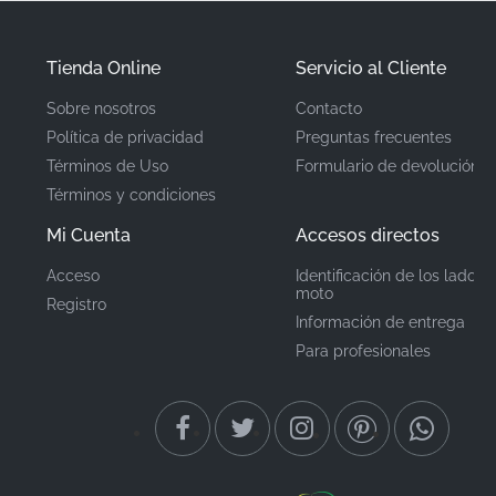
fábrica para verificar la precisión del color y la
integridad del adhesivo en toda la producción.
Tienda Online
Servicio al Cliente
Sobre nosotros
Contacto
Número de pieza
560542343
Política de privacidad
Preguntas frecuentes
(MPN)
Términos de Uso
Formulario de devolución
Términos y condiciones
Fabricante
Kawasaki
Mi Cuenta
Accesos directos
Ubicación de
Cubierta trasera*
Acceso
Identificación de los lados 
montaje
moto
Registro
Información de entrega
Tipo
Emblema
Para profesionales
Material
Pegatina de vinilo
Mantener tu Kawasaki con componentes de fábrica
auténticos es una clara declaración de orgullo de