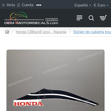
Atrás
Cuenta
Español
€
Euro
home
Honda CBR125R 2015 - Naranja
Sticker de cubierta tra