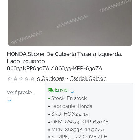
HONDA Sticker De Cubierta Trasera Izquierda,
Lado Izquierdo
86833KPP630ZA / 86833-KPP-630ZA
0 Opiniones
-
Escribir Opinión
Envío:
Verif. precio...
Stock:
En stock
Fabricante:
Honda
SKU:
HO.X2.2-19
OEM:
86833-KPP-630ZA
MPN:
86833KPP630ZA
STRIPE,L. RR. COVER,LH