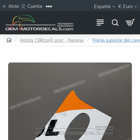
Atrás
Cuenta
Español
€
Euro
home
Honda CBR125R 2015 - Naranja
Franja superior del car