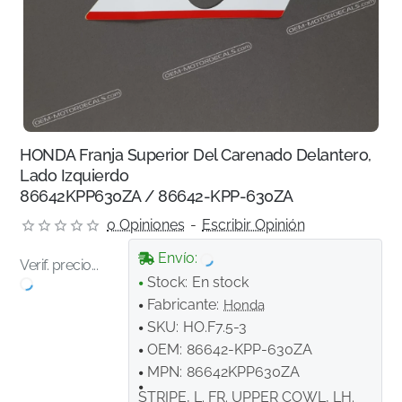
HONDA Franja Superior Del Carenado Delantero,
Lado Izquierdo
86642KPP630ZA / 86642-KPP-630ZA
0 Opiniones
-
Escribir Opinión
Envío:
Verif. precio...
Stock:
En stock
Fabricante:
Honda
SKU:
HO.F7.5-3
OEM:
86642-KPP-630ZA
MPN:
86642KPP630ZA
STRIPE, L. FR. UPPER COWL, LH.