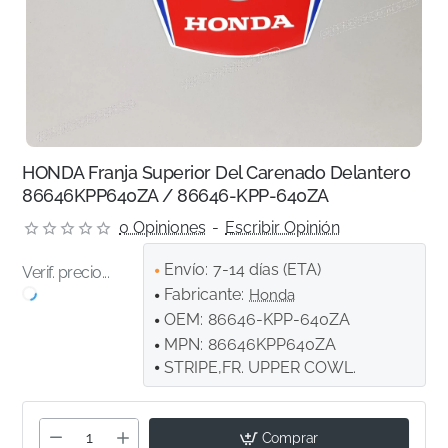
HONDA Franja Superior Del Carenado Delantero
86646KPP640ZA / 86646-KPP-640ZA
0 Opiniones
-
Escribir Opinión
Envío:
7-14 días (ETA)
Verif. precio...
Fabricante:
Honda
OEM:
86646-KPP-640ZA
MPN:
86646KPP640ZA
STRIPE,FR. UPPER COWL.
Comprar