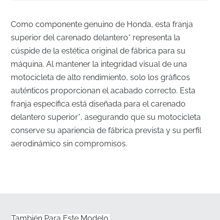
Como componente genuino de Honda, esta franja
superior del carenado delantero* representa la
cúspide de la estética original de fábrica para su
máquina. Al mantener la integridad visual de una
motocicleta de alto rendimiento, solo los gráficos
auténticos proporcionan el acabado correcto. Esta
franja específica está diseñada para el carenado
delantero superior*, asegurando que su motocicleta
conserve su apariencia de fábrica prevista y su perfil
aerodinámico sin compromisos.
Estética de Carenado Delantero Superior
Diseñada con Precisión
✅
Ajuste Contorneado:
Este gráfico está
especialmente moldeado para seguir las complejas
También Para Este Modelo.