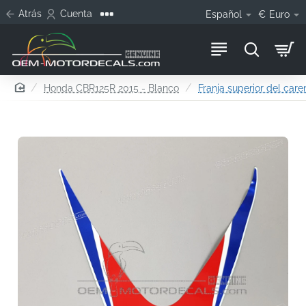
Atrás
Cuenta
Español
€
Euro
home
Honda CBR125R 2015 - Blanco
Franja superior del car