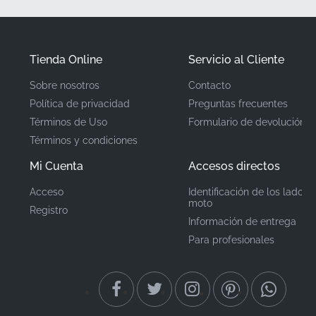
fábrica.
✅
Garantía de calidad del fabricante:
Cada
calcomanía está respaldada por los rigurosos
Tienda Online
Servicio al Cliente
estándares de garantía de calidad del fabricante para
Sobre nosotros
Contacto
una durabilidad y adhesión duraderas.
Política de privacidad
Preguntas frecuentes
Términos de Uso
Formulario de devolución
Número de pieza
86174KPP640ZA
Términos y condiciones
(MPN)
Mi Cuenta
Accesos directos
Fabricante
Honda
Acceso
Identificación de los lados 
moto
Registro
Ubicación de
depósito de combustible,
Información de entrega
lado izquierdo*
montaje
Para profesionales
Tipo
Pegatina
Material
Pegatina de vinilo