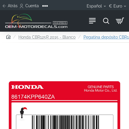
Atrás
Cuenta
Español
€
Euro
home
Honda CBR125R 2015 - Blanco
Pegatina depósito CBR1