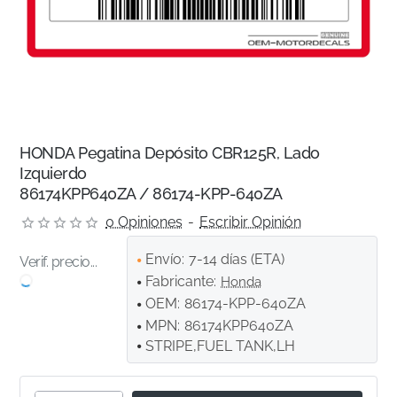
HONDA Pegatina Depósito CBR125R, Lado
Izquierdo
86174KPP640ZA / 86174-KPP-640ZA
0 Opiniones
-
Escribir Opinión
Envío:
7-14 días (ETA)
Verif. precio...
Fabricante:
Honda
OEM:
86174-KPP-640ZA
MPN:
86174KPP640ZA
STRIPE,FUEL TANK,LH