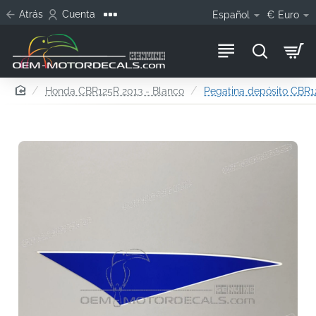
Atrás
Cuenta
Español
€
Euro
home
Honda CBR125R 2013 - Blanco
Pegatina depósito CBR12