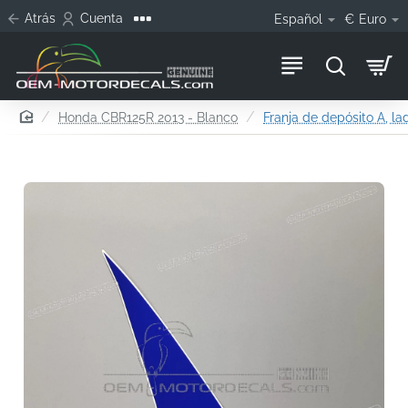
Atrás
Cuenta
Español
€
Euro
home
Honda CBR125R 2013 - Blanco
Franja de depósito A, l