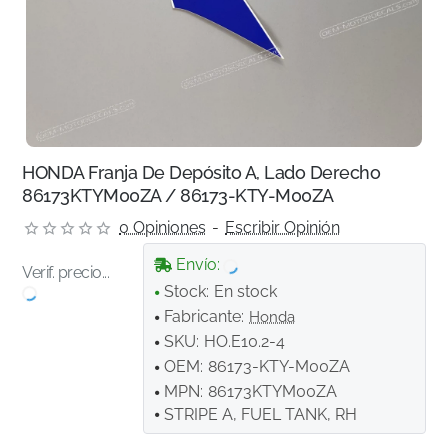
HONDA Franja De Depósito A, Lado Derecho
86173KTYM00ZA / 86173-KTY-M00ZA
0 Opiniones
-
Escribir Opinión
Envío:
Verif. precio...
Stock:
En stock
Fabricante:
Honda
SKU:
HO.E10.2-4
OEM:
86173-KTY-M00ZA
MPN:
86173KTYM00ZA
STRIPE A, FUEL TANK, RH