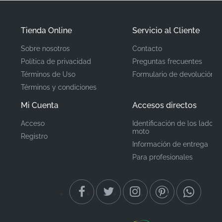
fabricante para una compatibilidad garantizada.
Tienda Online
Servicio al Cliente
Número de pieza
64312KTYD50ZB
(MPN)
Sobre nosotros
Contacto
Política de privacidad
Preguntas frecuentes
Fabricante
Honda
Términos de Uso
Formulario de devolución
Términos y condiciones
Ubicación de
Cubierta central, lado
derecho*
Mi Cuenta
Accesos directos
montaje
Acceso
Identificación de los lados 
Tipo
Franja
moto
Registro
Información de entrega
Material
Pegatina de vinilo
Para profesionales
Cuando instala una calcomanía OEM genuina, sabe
con absoluta certeza que está instalando
exactamente lo que el fabricante diseñó y aprobó