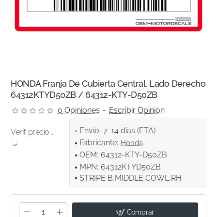
HONDA Franja De Cubierta Central, Lado Derecho
64312KTYD50ZB / 64312-KTY-D50ZB
0 Opiniones
-
Escribir Opinión
Envío:
7-14 días (ETA)
Verif. precio...
Fabricante:
Honda
OEM:
64312-KTY-D50ZB
MPN:
64312KTYD50ZB
STRIPE B,MIDDLE COWL,RH
Comprar