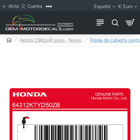
Atrás
Cuenta
Español
€
Euro
home
Honda CBR125R 2009 - Negro
Franja de cubierta centr