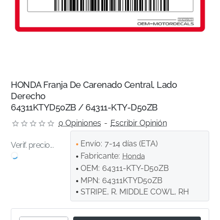
HONDA Franja De Carenado Central, Lado
Derecho
64311KTYD50ZB / 64311-KTY-D50ZB
0 Opiniones
-
Escribir Opinión
Envío:
7-14 días (ETA)
Verif. precio...
Fabricante:
Honda
OEM:
64311-KTY-D50ZB
MPN:
64311KTYD50ZB
STRIPE, R. MIDDLE COWL, RH