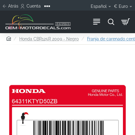
Atrás
Cuenta
Español
€
Euro
home
Honda CBR125R 2009 - Negro
Franja de carenado cent