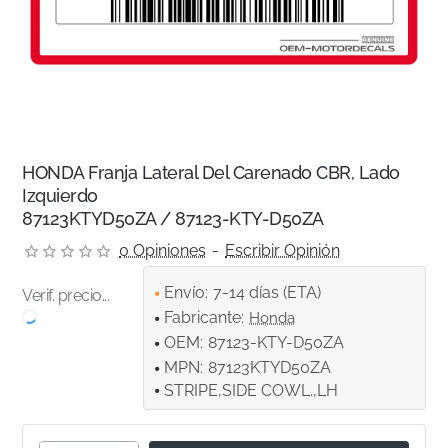
HONDA Franja Lateral Del Carenado CBR, Lado
Izquierdo
87123KTYD50ZA / 87123-KTY-D50ZA
0 Opiniones
-
Escribir Opinión
Envío:
7-14 días (ETA)
Verif. precio...
Fabricante:
Honda
OEM:
87123-KTY-D50ZA
MPN:
87123KTYD50ZA
STRIPE,SIDE COWL.,LH