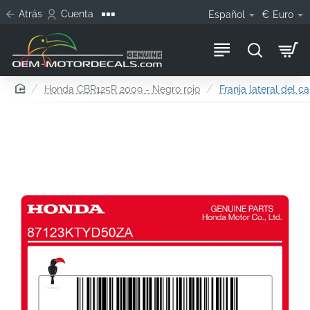
Atrás
Cuenta
Español
€
Euro
home
Honda CBR125R 2009 - Negro rojo
Franja lateral del 