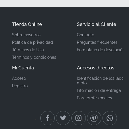
número de pieza oficial del fabricante, lo que certifica
que cumple con los estándares exactos requeridos
para la producción de fábrica.
Tienda Online
Servicio al Cliente
Sobre nosotros
Contacto
Número de pieza
87123KTYD50ZA
Política de privacidad
Preguntas frecuentes
(MPN)
Términos de Uso
Formulario de devolución
Términos y condiciones
Fabricante
Honda
Mi Cuenta
Accesos directos
Ubicación de
Carenado lateral, lado
Acceso
Identificación de los lados 
izquierdo*
montaje
moto
Registro
Información de entrega
Tipo
Franja
Para profesionales
Material
Pegatina de vinilo
Encontrar la pegatina correcta de grado de fábrica es