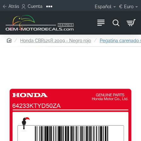
Atrás
Cuenta
Español
€
Euro
home
Honda CBR125R 2009 - Negro rojo
Pegatina carenado s