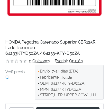
HONDA Pegatina Carenado Superior CBR125R,
Lado Izquierdo
64233KTYD50ZA / 64233-KTY-D50ZA
0 Opiniones
-
Escribir Opinión
Envío:
7-14 días (ETA)
Verif. precio...
Fabricante:
Honda
OEM:
64233-KTY-D50ZA
MPN:
64233KTYD50ZA
STRIPE,L. FR. UPPER COWL,LH