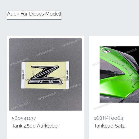
Frustration schlecht sitzender Alternativen, indem Sie
ein Teil wählen, das strenge Werksstandards für ein
Auch Für Dieses Modell
perfektes Finish erfüllt.
✅
Offizieller Vertrieb:
Direkt von autorisierten
Herstellerkanälen bezogen, um sicherzustellen, dass
Sie jedes Mal eine werkseitig frische Komponente
erhalten.
✅
Authentische MPN:
Diese originale Komponente
trägt die offizielle Herstellernummer und bestätigt
ihren Status als werkseitig originales Teil.
✅
Anatomische Passform:
Speziell konturiert, um den
komplexen aerodynamischen Linien der
Seitenverkleidung für eine nahtlose Integration zu
560541137
168TPT0064
folgen.
Tank Z800 Aufkleber
Tankpad Satz
✅
Qualitätsgeprüft:
Jeder Aufkleber durchläuft eine