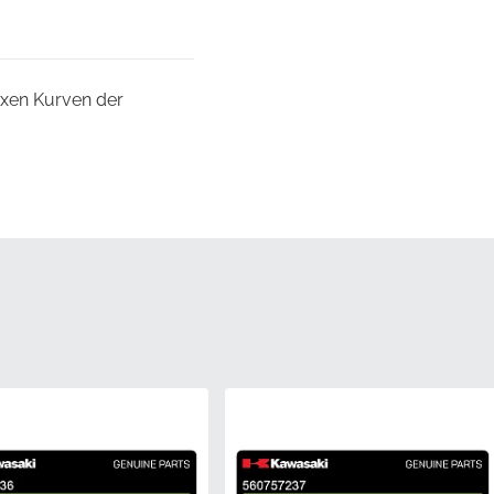
lexen Kurven der
um absolute
mmer des Herstellers für
zverpackung geliefert,
problemen oder visuellen
esses.