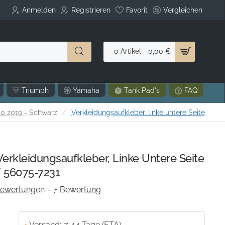
Anmelden
Registrieren
Favorit
Vergleichen
0 Artikel - 0,00 €
Triumph
Yamaha
Tank Pad's
FAQ
0 2019 - Schwarz
Verkleidungsaufkleber, linke untere Seite
rkleidungsaufkleber, Linke Untere Seite
 56075-7231
Bewertungen
-
+ Bewertung
Versand:
7-14 Tage (ETA)