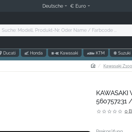
Deutsche
€
Euro
Suche:
Modell,
Produkt-
r.
Ducati
Honda
Kawasaki
KTM
Suzuki
Oder
Name
home
Kawasaki Z100
/
Farbcode
.
KAWASAKI Ve
560757231 /
0 
Preisprüfung...