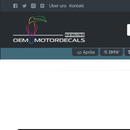
Über uns
Kontakt
N
Aprilia
BMW
..