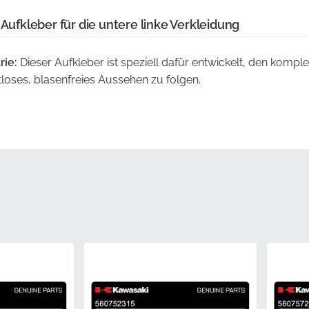
 Aufkleber für die untere linke Verkleidung
rie:
Dieser Aufkleber ist speziell dafür entwickelt, den komp
tloses, blasenfreies Aussehen zu folgen.
stellt mit den originalen Stanzschablonen des Herstellers, 
ndgenaue Perfektion zu gewährleisten.
Dies ist eine originale Komponente mit der offiziellen Teilenu
ät und Materialleistung.
:
Jeder Aufkleber wird in seiner werkseitig versiegelten Schut
lebstoffs zu erhalten und eine Kontamination zu verhindern.
ie Wahl eines OEM-Teils eliminiert das Risiko von Passform
rhindert teure Enttäuschungen während des Anbringungsproz