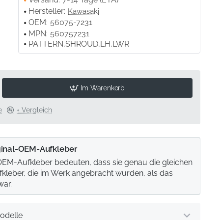
Hersteller:
Kawasaki
OEM:
56075-7231
MPN:
560757231
PATTERN,SHROUD,LH,LWR
Im Warenkorb
e
+ Vergleich
ginal-OEM-Aufkleber
 OEM-Aufkleber bedeuten, dass sie genau die gleichen
ufkleber, die im Werk angebracht wurden, als das
war.
odelle