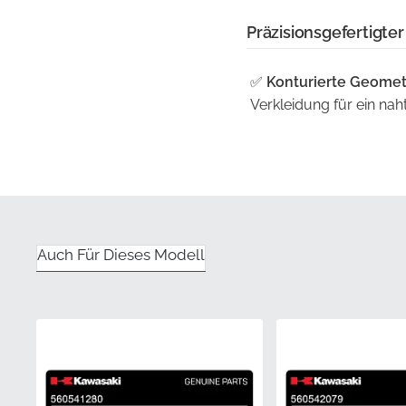
Präzisionsgefertigter
✅
Konturierte Geomet
Verkleidung für ein nah
✅
Werkzeugbau:
Herge
Maßgenauigkeit und ra
✅
Authentisches Teil:
garantierte Kompatibilit
Auch Für Dieses Modell
✅
Originalverpackung
um die Integrität des K
✅
Herstellergarantie:
D
Inkonsistenzen und ve