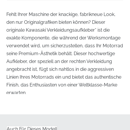
Fehlt Ihrer Maschine der knackige, fabrikneue Look,
den nur Originalgrafiken bieten können? Dieser
originale Kawasaki Verkleidungsaufkleber* ist die
exakte Komponente, die während der Werksmontage
verwendet wird, um sicherzustellen, dass Ihr Motorrad
seine Premium-Ästhetik behält. Dieser hochwertige
Aufkleber, der speziell an der rechten Verkleidung
angebracht ist, fügt sich nahtlos in die aggressiven
Linien Ihres Motorrads ein und bietet das authentische
Finish, das Enthusiasten von einer Weltklasse-Marke
erwarten.
Präzisionsgefertigter Verkleidungsaufkleber für
die rechte Seite
✅
UV-Schutz:
Entwickelt, um längere Einwirkung von
Auch Für Dieses Modell