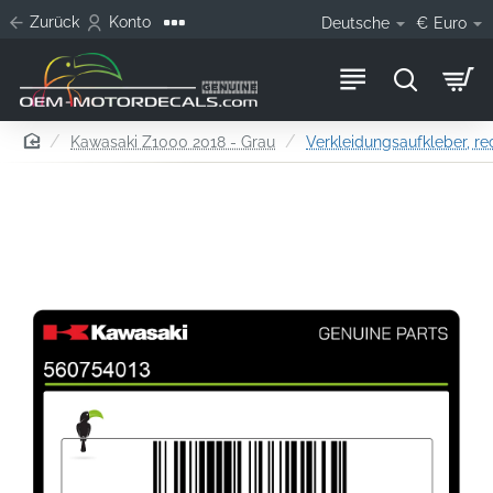
Zurück
Konto
Deutsche
€
Euro
home
Kawasaki Z1000 2018 - Grau
Verkleidungsaufkleber, re