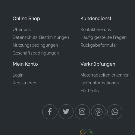
perfekte Übereinstimmung mit Ihren vorhandenen
Werkskomponenten zu gewährleisten.
Online Shop
Kundendienst
Teilenummer
Über uns
Kontaktiere uns
560754013
(MPN)
Datenschutz-Bestimmungen
Häufig gestellte Fragen
Nutzungsbedingungen
Rückgabeformular
Hersteller
Kawasaki
Geschäftsbedingungen
Montageort
Verkleidung, rechte Seite*
Mein Konto
Verknüpfungen
Login
Motorradseiten erkennen
Typ
Aufkleber
Registrieren
Lieferinformationen
Für Profis
Material
Vinyl-Aufkleber
Wenn es darum geht, eine Hochleistungsmaschine wie
die Z1000 zu pflegen, zählt jedes Detail. Die
Verwendung eines originalen Kawasaki-Aufklebers
stellt sicher, dass Ihr Motorrad seine beabsichtigte