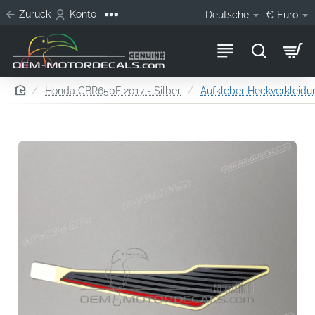
Zurück
Konto
Deutsche
€
Euro
home
Honda CBR650F 2017 - Silber
Aufkleber Heckverkleidun