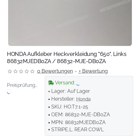
HONDA Aufkleber Heckverkleidung "650", Links
86832MJEDB0ZA / 86832-MJE-DB0ZA
0 Bewertungen
-
+ Bewertung
Versand:
Preisprüfung...
Lager:
Auf Lager
Hersteller:
Honda
SKU:
HO.T7.1-25
OEM:
86832-MJE-DB0ZA
MPN:
86832MJEDB0ZA
STRIPE,L. REAR COWL