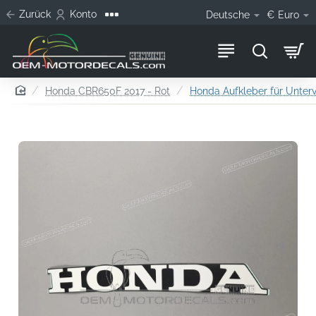
Zurück
Konto
Deutsche
€
Euro
home
Honda CBR650F 2017 - Rot
Honda Aufkleber für Unterv