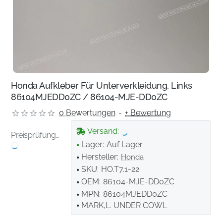
Honda Aufkleber Für Unterverkleidung, Links
86104MJEDD0ZC / 86104-MJE-DD0ZC
0 Bewertungen
-
+ Bewertung
Versand:
Preisprüfung...
Lager:
Auf Lager
Hersteller:
Honda
SKU:
HO.T7.1-22
OEM:
86104-MJE-DD0ZC
MPN:
86104MJEDD0ZC
MARK,L. UNDER COWL