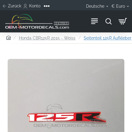
Zurück
Konto
Deutsche
€
Euro
home
Honda CBR125R 2015 - Weiss
Seitenteil 125R Aufkleber