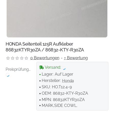
HONDA Seitenteil 125R Aufkleber
86832KTYR30ZA / 86832-KTY-R30ZA
0 Bewertungen
-
+ Bewertung
Versand:
Preisprüfung...
Lager:
Auf Lager
Hersteller:
Honda
SKU:
HO.T12.4-9
OEM:
86832-KTY-R30ZA
MPN:
86832KTYR30ZA
MARK,SIDE COWL.