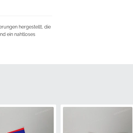
erungen hergestellt, die
nd ein nahtloses
Herstellers passt
dass manuelles Trimmen
senden wir diese Grafik
lten.
stellers und erfüllt
as Risiko teurer