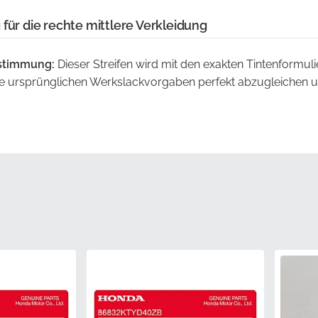
für die rechte mittlere Verkleidung
stimmung:
Dieser Streifen wird mit den exakten Tintenformuli
die ursprünglichen Werkslackvorgaben perfekt abzugleichen u
ielen.
Präzisionsgeschnitten aus den eigenen Stanzwerkzeugen des 
kt zur spezifischen Geometrie der Verkleidungsplatte, ohne 
Klebstofftrennung oder dauerhafte Knicke zu vermeiden, ver
erpackungen, die das Vinyl bis zur Anwendung perfekt flach ha
ls offizielles Teil trägt es die volle Qualitätssicherung des Her
altbarkeit und Wetterbeständigkeit.
enheit:
Die Verwendung von Originalkomponenten eliminiert d