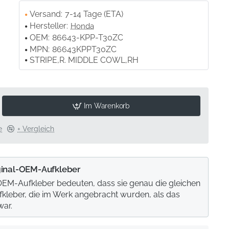
Versand:
7-14 Tage (ETA)
Hersteller:
Honda
OEM:
86643-KPP-T30ZC
MPN:
86643KPPT30ZC
STRIPE,R. MIDDLE COWL,RH
Im Warenkorb
e
+ Vergleich
ginal-OEM-Aufkleber
 OEM-Aufkleber bedeuten, dass sie genau die gleichen
ufkleber, die im Werk angebracht wurden, als das
war.