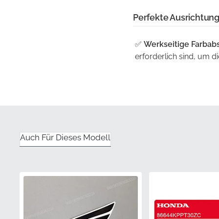
Perfekte Ausrichtung 
✅
Werkseitige Farbab
erforderlich sind, um 
Erscheinungsbild zu erz
✅
Originalwerkzeuge:
dieser Aufkleber perfe
erforderlich ist.
Auch Für Dieses Modell
✅
Flacher Versand:
Um 
in speziellen starren V
✅
Herstellergarantie:
A
strenge Standards für H
✅
Garantierte Zufried