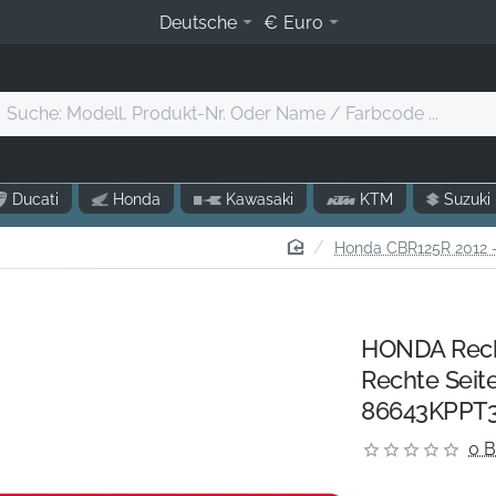
Deutsche
€
Euro
Suche:
Modell,
Produkt-
r.
Ducati
Honda
Kawasaki
KTM
Suzuki
Oder
Name
home
Honda CBR125R 2012 
/
Farbcode
.
HONDA Recht
Rechte Seit
86643KPPT3
0 