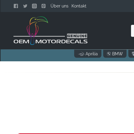
Über uns
Kontakt
N
Aprilia
BMW
..