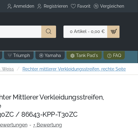
Anmelden
Registrieren
Favorit
Vergleichen
0 Artikel - 0,00 €
Triumph
Yamaha
Tank Pad's
FAQ
- Weiss
Rechter mittlerer Verkleidungsstreifen, rechte Seite
er Mittlerer Verkleidungsstreifen,
e
0ZC / 86643-KPP-T30ZC
Bewertungen
-
+ Bewertung