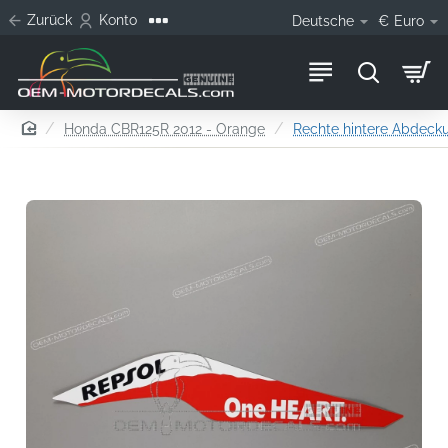
Zurück
Konto
Deutsche
€
Euro
home
Honda CBR125R 2012 - Orange
Rechte hintere Abdecku