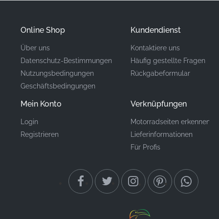
✅
Authentische Teileidentifikation:
Dieser Artikel
trägt die offizielle Teilenummer des Herstellers, was
Online Shop
Kundendienst
seinen Status als originalgetreue Fabrikkomponente
Über uns
Kontaktiere uns
bestätigt.
Datenschutz-Bestimmungen
Häufig gestellte Fragen
Nutzungsbedingungen
Rückgabeformular
Teilenummer
86643KTYH50ZA
Geschäftsbedingungen
(MPN)
Mein Konto
Verknüpfungen
Hersteller
Honda
Login
Motorradseiten erkennen
Registrieren
Lieferinformationen
Rechte mittlere
Montageort
Verkleidung, rechte Seite*
Für Profis
Typ
Aufkleber
Material
Vinyl-Aufkleber