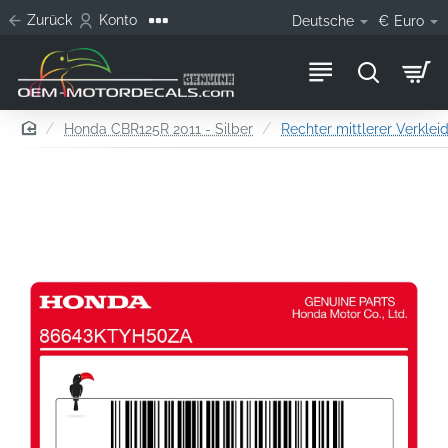
Zurück
Konto
Deutsche
€
Euro
home
Honda CBR125R 2011 - Silber
Rechter mittlerer Verklei