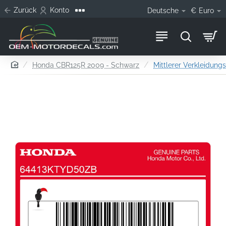
Zurück
Konto
Deutsche
€
Euro
home
Honda CBR125R 2009 - Schwarz
Mittlerer Verkleidungs