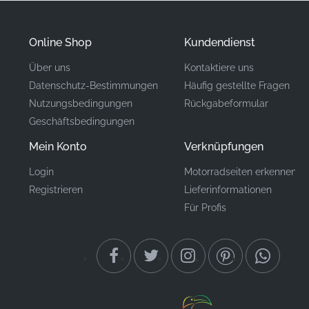
Grafik während des Transports geschützt ist.
Online Shop
Kundendienst
Teilenummer
64207-KWF-930ZB
(MPN)
Über uns
Kontaktiere uns
Datenschutz-Bestimmungen
Häufig gestellte Fragen
Hersteller
Honda
Nutzungsbedingungen
Rückgabeformular
Geschäftsbedingungen
Frontverkleidung, linke
Einbauort
Seite*
Mein Konto
Verknüpfungen
Typ
Grafik-Zierstreifen
Login
Motorradseiten erkennen
Registrieren
Lieferinformationen
Material
Vinyl-Aufkleber
Für Profis
Das Anbringen dieses neuen Aufklebers ist ein
lohnendes Wochenendprojekt in der Garage, das
sichtbare Ergebnisse liefert und außer Geduld und
einer sauberen Oberfläche keine Spezialwerkzeuge