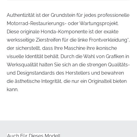
Authentizität ist der Grundstein für jedes professionelle
Motorrad-Restaurierungs- oder Wartungsprojekt.
Diese originale Honda-Komponente ist der exakte
werksseitige Zierstreifen für die linke Frontverkleidung*,
der sicherstellt, dass Ihre Maschine ihre ikonische
visuelle Identität behält. Durch die Wahl von Grafiken in
Werksqualität halten Sie sich an die strengen Qualitäts-
und Designstandards des Herstellers und bewahren
die ästhetische Integrität, die nur ein Originalteil bieten
kann.
Präzisionstechnik für die linke Frontverkleidung
✅
Werkseitige Farbabstimmung:
Diese Grafik wird
mit den exakten Pigmentformulierungen hergestellt,
die erforderlich sind, um perfekt mit der Original-
Auch Für Dieses Modell