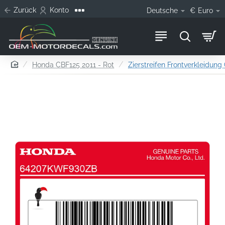
Zurück
Konto
Deutsche
€
Euro
home
Honda CBF125 2011 - Rot
Zierstreifen Frontverkleidung 