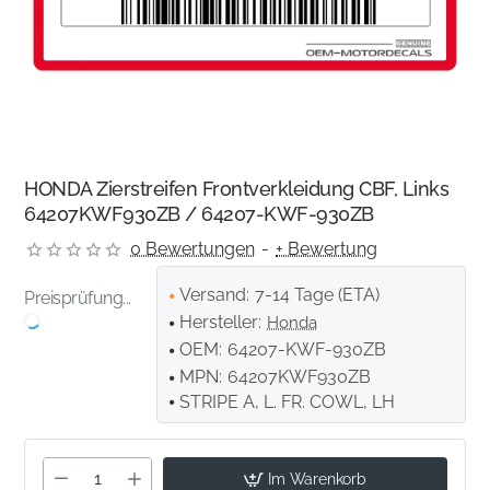
HONDA Zierstreifen Frontverkleidung CBF, Links
64207KWF930ZB / 64207-KWF-930ZB
0 Bewertungen
-
+ Bewertung
Versand:
7-14 Tage (ETA)
Preisprüfung...
Hersteller:
Honda
OEM:
64207-KWF-930ZB
MPN:
64207KWF930ZB
STRIPE A, L. FR. COWL, LH
Im Warenkorb