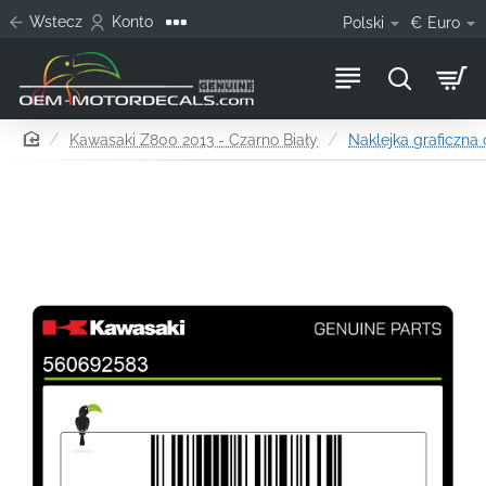
Wstecz
Konto
Polski
€
Euro
home
Kawasaki Z800 2013 - Czarno Biały
Naklejka graficzna 