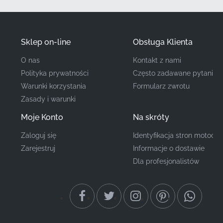
nowym motocyklu, gwarantując idealne
dopasowanie do konturu panelu.
✅
Gwarancja Producenta:
Ta oryginalna część jest
Sklep on-line
Obsługa Klienta
objęta zapewnieniem jakości Kawasaki, co daje
spokój ducha w zakresie trwałości kleju i
O nas
Kontakt z nami
wytrzymałości materiału w różnych warunkach jazdy.
Polityka prywatności
Często zadawane pytania
Warunki korzystania
Formularz zwrotu
✅
Oficjalna Dystrybucja:
Dostarczane bezpośrednio
Zasady i warunki
przez autoryzowane kanały, masz gwarancję
Moje Konto
Na skróty
fabrycznie nowego produktu, który był
przechowywany w warunkach kontrolowanej
Zaloguj się
Identyfikacja stron motocyk
temperatury, aby zachować integralność kleju.
Zarejestruj
Informacje o dostawie
Dla profesjonalistów
Numer Części
560692583
(MPN)
Producent
Kawasaki