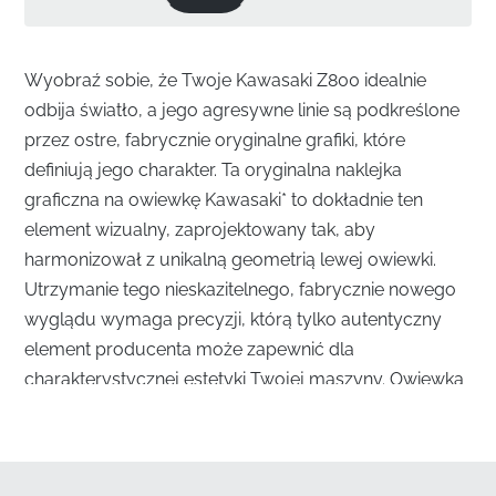
Wyobraź sobie, że Twoje Kawasaki Z800 idealnie
odbija światło, a jego agresywne linie są podkreślone
przez ostre, fabrycznie oryginalne grafiki, które
definiują jego charakter. Ta oryginalna naklejka
graficzna na owiewkę Kawasaki* to dokładnie ten
element wizualny, zaprojektowany tak, aby
harmonizował z unikalną geometrią lewej owiewki.
Utrzymanie tego nieskazitelnego, fabrycznie nowego
wyglądu wymaga precyzji, którą tylko autentyczny
element producenta może zapewnić dla
charakterystycznej estetyki Twojej maszyny. Owiewka
jest kluczowym elementem muskularnej postawy
Z800, a ta konkretna naklejka zapewnia, że ten
wizualny ciężar pozostaje zrównoważony i zgodny z