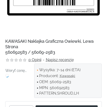
KAWASAKI Naklejka Graficzna Owiewki, Lewa
Strona
560692583 / 56069-2583
0 Opinii
-
Napisz recenzję
Wysyłka:
7-14 dni (ETA)
Weryf. cenę...
Producent:
Kawasaki
OEM:
56069-2583
MPN:
560692583
PATTERN,SHROUD,LH