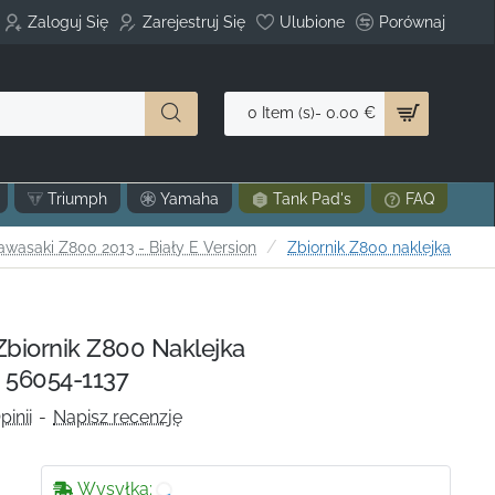
Zaloguj Się
Zarejestruj Się
Ulubione
Porównaj
0 Item (s)- 0.00 €
Triumph
Yamaha
Tank Pad's
FAQ
awasaki Z800 2013 - Biały E Version
Zbiornik Z800 naklejka
biornik Z800 Naklejka
 56054-1137
pinii
-
Napisz recenzję
Wysyłka: