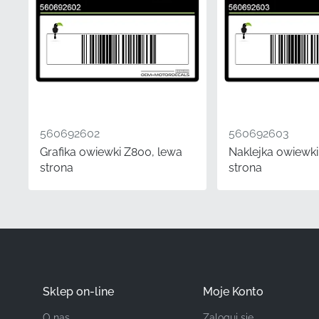
Producent
Miejsce Montażu
Typ
Materiał
560692602
560692603
Grafika owiewki Z800, lewa
Naklejka owiewki
Jeśli chodzi o konserw
strona
strona
zapewnia pełną kompatyb
który daje widoczne rez
fabrycznych, zapewniasz
motocyklowej.
Często Zadawane 
Sklep on-line
Moje Konto
Czy ta oryginalna c
O nas
Zaloguj się