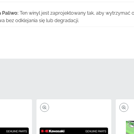
 Paliwo:
Ten winyl jest zaprojektowany tak, aby wytrzymać o
a bez odklejania się lub degradacji.
owane tusze odporne na promieniowanie UV zapewniają, że
długotrwałej ekspozycji na bezpośrednie światło słoneczne.
a:
Wyprodukowano przy użyciu oryginalnych narzędzi fabry
e wymiary i profile krawędzi wymagane do idealnego dopa
ści:
Każda naklejka przechodzi rygorystyczną inspekcję fabr
rdy oczekiwane od oryginalnych części Kawasaki.
ta:
Ten autentyczny komponent jest objęty gwarancją jakoś
cha i długoterminową trwałość.
560541137