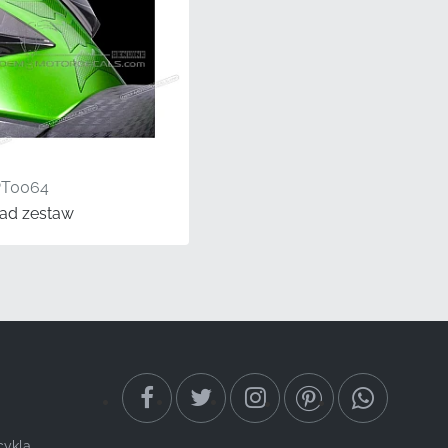
PT0064
ad zestaw
naklejki Kawasaki
 garażowy na weekend,
ę oryginalnych grafik
tandardami branży
cykla