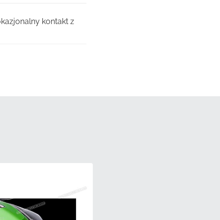
kazjonalny kontakt z
 grafika pozostaje
cznych, aby
sowania.
yczną, aby zapewnić, że
ci producenta,