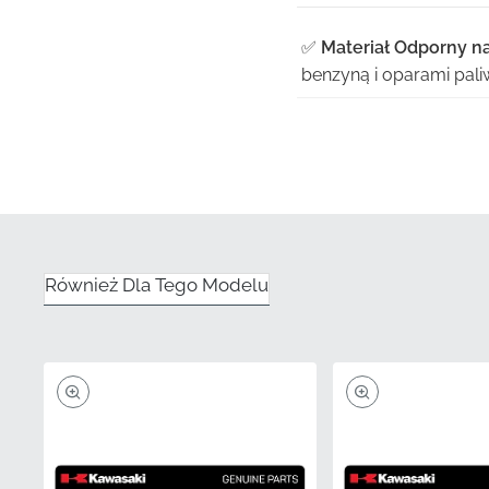
✅
Materiał Odporny na
benzyną i oparami paliw
✅
Ochrona UV:
Zaawans
żywa i ostra nawet po 
✅
Precyzyjna Produkcj
zagwarantować dokładn
✅
Ścisła Kontrola Jako
Również Dla Tego Modelu
spełnia wysokie standa
✅
Gwarancja Producen
zapewniając spokój du
Numer Części (MPN)