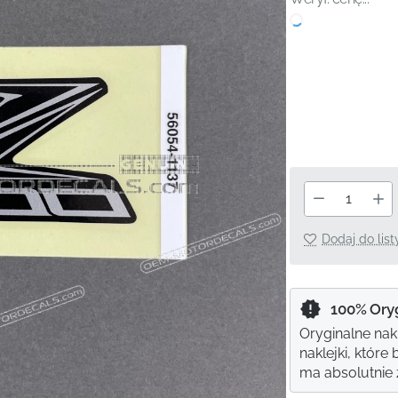
Dodaj do lis
100% Ory
Oryginalne nak
naklejki, któr
ma absolutnie ż