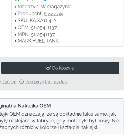
Magazyn:
W magazynie
Producent:
Kawasaki
SKU:
KA.XA11.4-2
OEM:
56054-1137
MPN:
560541137
MARK,FUEL TANK
Do Koszyka
ty życzeń
Porównaj ten produkt
ginalna Naklejka OEM
lejki OEM oznaczają, że są dokładnie takie same, jak
e były naklejane w fabryce, gdy motocykl był nowy. Nie
adnych różnic w kolorze i kształcie naklejki.