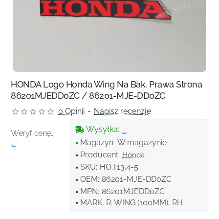
HONDA Logo Honda Wing Na Bak, Prawa Strona
86201MJEDD0ZC / 86201-MJE-DD0ZC
0 Opinii
-
Napisz recenzję
Wysyłka:
Weryf. cenę...
Magazyn:
W magazynie
Producent:
Honda
SKU:
HO.T13.4-5
OEM:
86201-MJE-DD0ZC
MPN:
86201MJEDD0ZC
MARK, R. WING (100MM), RH