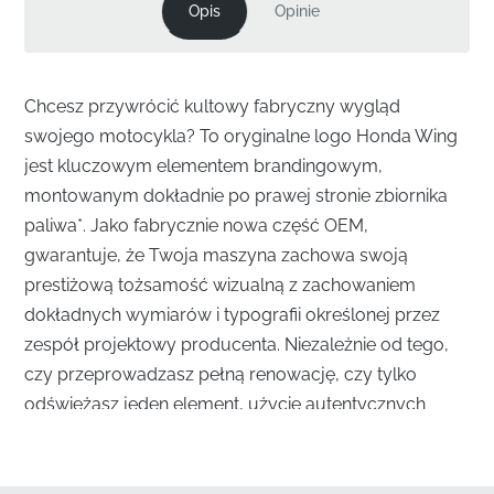
Opis
Opinie
Chcesz przywrócić kultowy fabryczny wygląd
swojego motocykla? To oryginalne logo Honda Wing
jest kluczowym elementem brandingowym,
montowanym dokładnie po prawej stronie zbiornika
paliwa*. Jako fabrycznie nowa część OEM,
gwarantuje, że Twoja maszyna zachowa swoją
prestiżową tożsamość wizualną z zachowaniem
dokładnych wymiarów i typografii określonej przez
zespół projektowy producenta. Niezależnie od tego,
czy przeprowadzasz pełną renowację, czy tylko
odświeżasz jeden element, użycie autentycznych
grafik o jakości fabrycznej to jedyny sposób na
uzyskanie wykończenia klasy salonowej.