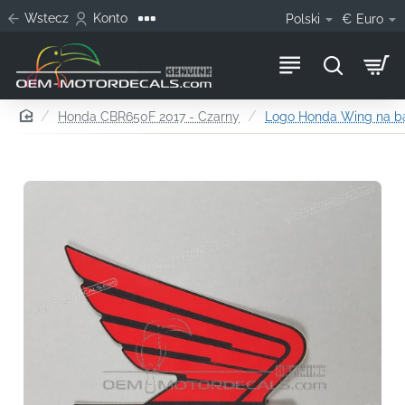
Wstecz
Konto
Polski
€
Euro
home
Honda CBR650F 2017 - Czarny
Logo Honda Wing na ba