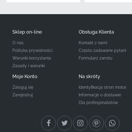
nieprawidłowych rozmiarów lub przesunięć kolorów,
zapewniając rezultat zgodny z wizją producenta.
✅
Numer Części Producenta:
Ten produkt jest
oficjalnym komponentem Honda (MPN
Sklep on-line
Obsługa Klienta
86173KTYD70ZA), wyprodukowanym zgodnie z tymi
O nas
Kontakt z nami
samymi specyfikacjami, co części montowane na linii
produkcyjnej.
Polityka prywatności
Często zadawane pytania
Warunki korzystania
Formularz zwrotu
Zasady i warunki
Numer Części
86173KTYD70ZA
Moje Konto
Na skróty
(MPN)
Zaloguj się
Identyfikacja stron motocyk
Producent
Honda
Zarejestruj
Informacje o dostawie
Dla profesjonalistów
Miejsce Montażu
Bak, prawa strona*
Typ
Pasek