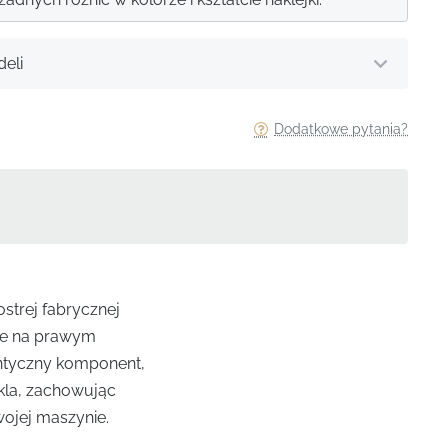
eli
Dodatkowe pytania?
strej fabrycznej
ie na prawym
entyczny komponent,
kla, zachowując
wojej maszynie.