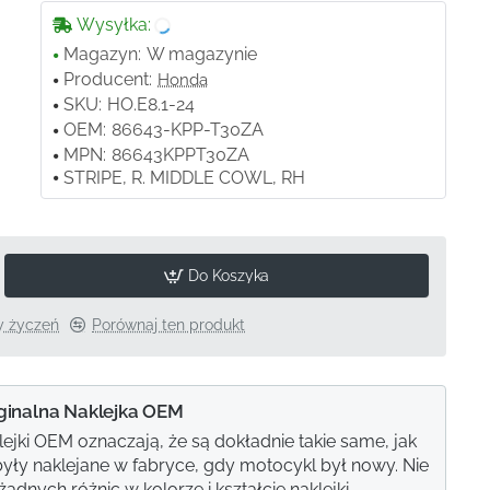
Wysyłka:
Magazyn:
W magazynie
Producent:
Honda
SKU:
HO.E8.1-24
OEM:
86643-KPP-T30ZA
MPN:
86643KPPT30ZA
STRIPE, R. MIDDLE COWL, RH
Do Koszyka
ty życzeń
Porównaj ten produkt
ginalna Naklejka OEM
lejki OEM oznaczają, że są dokładnie takie same, jak
e były naklejane w fabryce, gdy motocykl był nowy. Nie
adnych różnic w kolorze i kształcie naklejki.