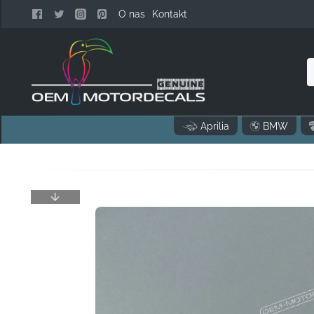
O nas
Kontakt
S
n
Aprilia
BMW
k