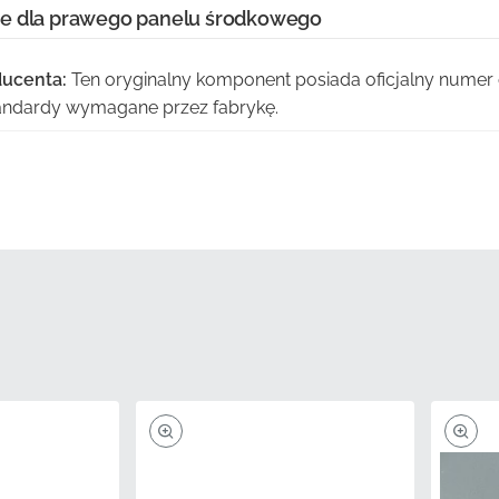
ie dla prawego panelu środkowego
ducenta:
Ten oryginalny komponent posiada oficjalny numer 
tandardy wymagane przez fabrykę.
ji:
Wybór oryginalnych części eliminuje ryzyko złego dopas
w, które często prowadzą do kosztownych i frustrujących r
a:
Każda naklejka jest produkowana przy użyciu specyficzny
a, co zapewnia idealne dopasowanie do geometrii Twojej ow
Pigmenty użyte w tej grafice są skalibrowane tak, aby ideal
h schematów kolorystycznych, zapewniając spójny wygląd.
owane właściwości materiału zapewniają, że winyl pozosta
ługotrwałej ekspozycji na bezpośrednie światło słoneczne.