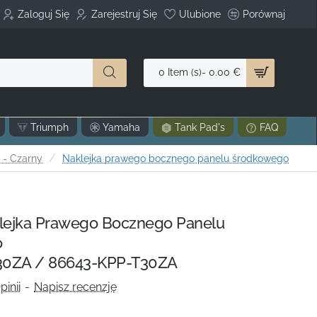
Zaloguj Się
Zarejestruj Się
Ulubione
Porównaj
0 Item (s)- 0.00 €
Triumph
Yamaha
Tank Pad's
FAQ
 - Czarny
Naklejka prawego bocznego panelu środkowego
ejka Prawego Bocznego Panelu
o
0ZA / 86643-KPP-T30ZA
pinii
-
Napisz recenzję