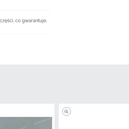
części, co gwarantuje,
owania lub
ozczarowań.
ch maszyn do cięcia
iewki.
nie pasowały do
je żywy i odporny na