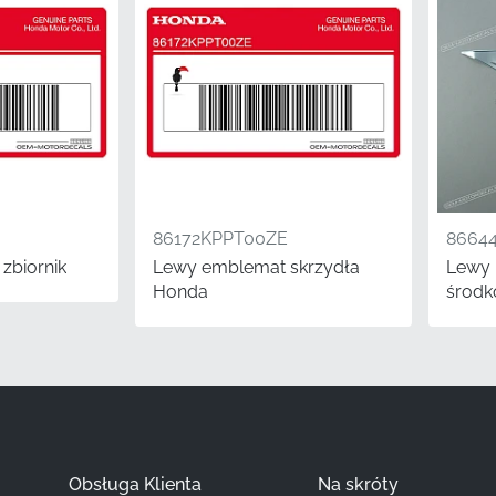
86643KPPT30ZA
Honda
prawy panel środkowy*
Naklejka
naklejka winylowa
86172KPPT00ZE
8664
 zbiornik
Lewy emblemat skrzydła
Lewy 
ację Twojej CBR125R, liczy się każdy szczegół. Wymiana wybl
Honda
środk
 nowe naklejki OEM to najszybszy i najbardziej opłacalny sp
 motocykla. Ta autentyczna naklejka zapewnia, że Twoja o
 jak zamierzali projektanci, zapewniając poziom dopasowani
ą estetykę motocykla.
pytania
Obsługa Klienta
Na skróty