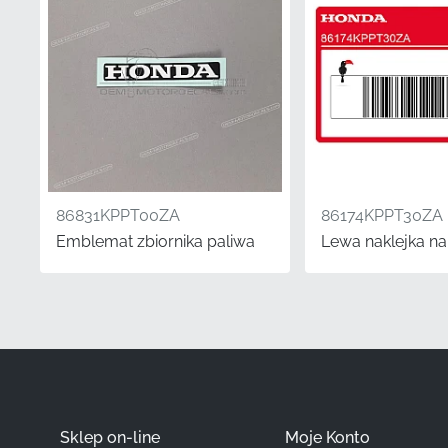
Numer części (MPN)
Producent
Lokalizacja montażu
Typ
Materiał
86831KPPT00ZA
86174KPPT30ZA
Emblemat zbiornika paliwa
Lewa naklejka na
Jeśli chodzi o konserw
uszkodzonych grafik na
zmianę wyglądu Twojego
wyglądać dokładnie tak,
utrzymuje profesjonaln
Często zadawane 
Sklep on-line
Moje Konto