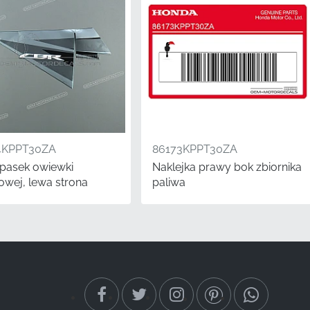
4KPPT30ZA
86173KPPT30ZA
pasek owiewki
Naklejka prawy bok zbiornika
akłych lub
owej, lewa strona
paliwa
osób na drastyczną
wiewka będzie
a i wykończenia, który