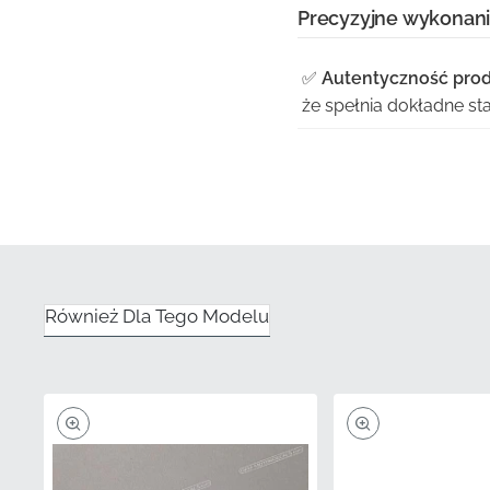
Precyzyjne wykonan
✅
Autentyczność pro
że spełnia dokładne s
✅
Gwarancja satysfakc
niedopasowania koloró
✅
Oryginalne narzędzi
wykrojników producent
✅
Dokładność koloru:
Również Dla Tego Modelu
fabrycznie określonyc
✅
Ochrona UV:
Zaawans
blaknięcie, nawet po d