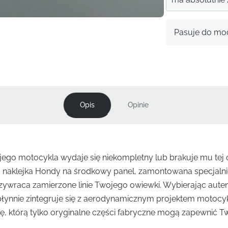
Pasuje do mod
Opis
Opinie
jego motocykla wydaje się niekompletny lub brakuje mu tej o
a naklejka Hondy na środkowy panel, zamontowana specjaln
zywraca zamierzone linie Twojego owiewki. Wybierając aut
 płynnie zintegruje się z aerodynamicznym projektem motocy
kę, którą tylko oryginalne części fabryczne mogą zapewnić T