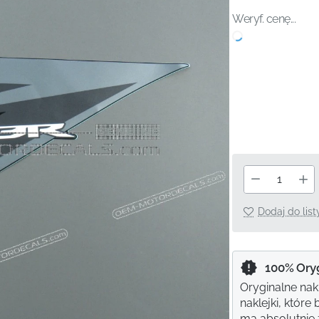
Weryf. cenę...
Dodaj do lis
100% Ory
Oryginalne nak
naklejki, któr
ma absolutnie ż