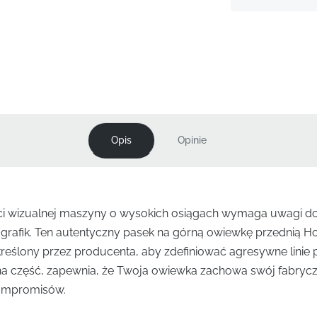
Opis
Opinie
ści wizualnej maszyny o wysokich osiągach wymaga uwagi d
grafik. Ten autentyczny pasek na górną owiewkę przednią Ho
kreślony przez producenta, aby zdefiniować agresywne linie p
lna część, zapewnia, że Twoja owiewka zachowa swój fabrycz
ompromisów.