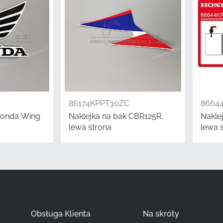
centa (MPN)
86646KPPT60ZA
Honda
Górna owiewka przednia*
Pasek
86174KPPT30ZC
8664
Fabryczna naklejka winylowa
 Honda Wing
Naklejka na bak CBR125R,
Nakle
lewa strona
lewa 
ie wartości Twojej maszyny, liczy się każdy szczegół. Dla ent
czne części OEM z poprawnymi numerami MPN mają znaczną
ltowych motocykli sportowych. Wybór tej oryginalnej fabryc
tocykl pozostanie prawdziwym odzwierciedleniem doskonałośc
go marki.
Obsługa Klienta
Na skróty