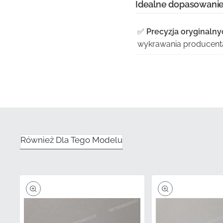
Idealne dopasowanie
✅
Precyzja oryginalny
wykrawania producenta,
✅
Wyprofilowana kons
trójwymiarowymi krzywi
✅
Autoryzowana dystr
dostarczany jako fabr
✅
Dokładne dopasowa
Również Dla Tego Modelu
kolorystycznych produc
✅
Odporność na słońc
winylem, aby zapobiec 
atmosferyczne.