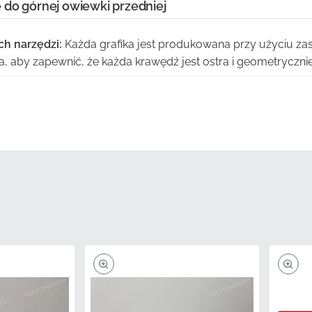
 do górnej owiewki przedniej
ch narzędzi:
Każda grafika jest produkowana przy użyciu za
 aby zapewnić, że każda krawędź jest ostra i geometryczni
trukcja:
Ten pasek został specjalnie zaprojektowany, aby p
znami przedniej owiewki bez naprężeń i odklejania.
ybucja:
Pozyskiwany bezpośrednio przez oficjalne kanały, te
ycznie nowy, nigdy nie poddawany niewłaściwemu przechow
nie kolorów:
Użyte tusze są skalibrowane według głównyc
enta, co zapewnia płynne dopasowanie do istniejącej karoser
e:
Zaawansowane właściwości odporne na promieniowanie U
blaknięciu lub żółknięciu, nawet po długotrwałej ekspozycji 