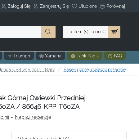
Zaloguj Się
Zarejestruj Się
Ulubione
Porównaj
0 Item (s)- 0.00 €
Triumph
Yamaha
Tank Pad's
FAQ
e
Honda CBR125R 2012 - Biały
Pasek górnej owiewki przedniej
 Górnej Owiewki Przedniej
60ZA / 86646-KPP-T60ZA
pinii
-
Napisz recenzję
Wysyłka:
5-7 dni (ETA)