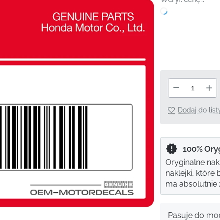
Dodaj do lis
100% Ory
Oryginalne nak
naklejki, któr
ma absolutnie ż
Pasuje do mod