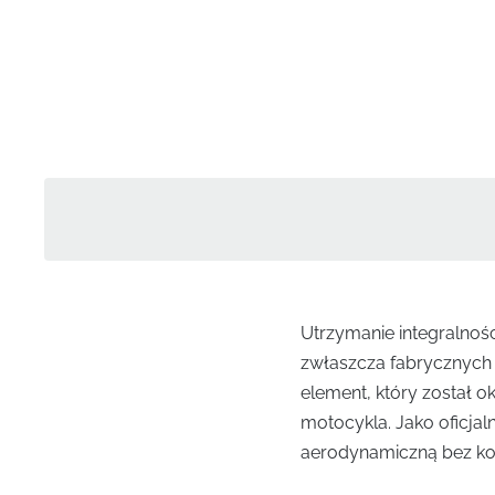
Utrzymanie integralno
zwłaszcza fabrycznych 
element, który został o
motocykla. Jako oficja
aerodynamiczną bez k