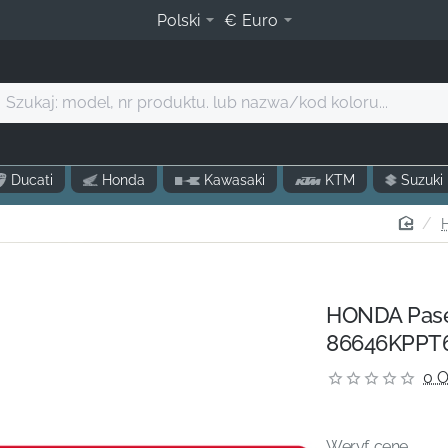
Polski
€
Euro
zukaj:
model,
r
produktu.
Ducati
Honda
Kawasaki
KTM
Suzuki
lub
nazwa/kod
hom
oloru...
HONDA Pasek
86646KPPT
0 O
Weryf. cenę...