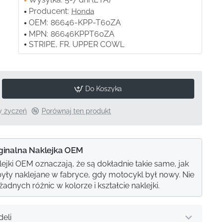
Producent:
Honda
OEM:
86646-KPP-T60ZA
MPN:
86646KPPT60ZA
STRIPE, FR. UPPER COWL
Do Koszyka
ty życzeń
Porównaj ten produkt
ginalna Naklejka OEM
lejki OEM oznaczają, że są dokładnie takie same, jak
e były naklejane w fabryce, gdy motocykl był nowy. Nie
adnych różnic w kolorze i kształcie naklejki.
eli