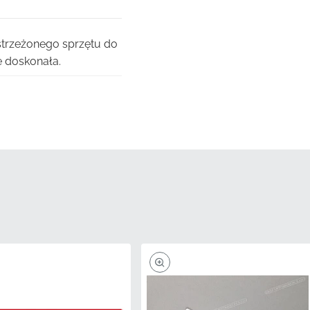
strzeżonego sprzętu do
e doskonała.
odążać za złożonymi
n element jest
ywaniu.
h standardów
ii.
V są zintegrowane z
na czynniki