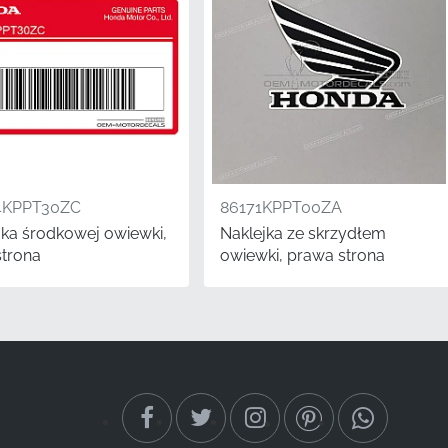
4KPPT30ZC
86171KPPT00ZA
jka środkowej owiewki,
Naklejka ze skrzydłem
strona
owiewki, prawa strona
uzjastów i
 wartość, zwłaszcza w
znej grafiki
i inżynieryjnej i