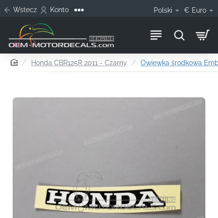
Wstecz
Konto
Polski
€
Euro
home
Honda CBR125R 2011 - Czarny
Owiewka środkowa Em