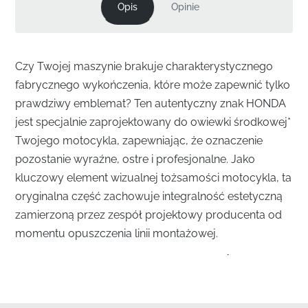
Opis
Opinie
Czy Twojej maszynie brakuje charakterystycznego
fabrycznego wykończenia, które może zapewnić tylko
prawdziwy emblemat? Ten autentyczny znak HONDA
jest specjalnie zaprojektowany do owiewki środkowej*
Twojego motocykla, zapewniając, że oznaczenie
pozostanie wyraźne, ostre i profesjonalne. Jako
kluczowy element wizualnej tożsamości motocykla, ta
oryginalna część zachowuje integralność estetyczną
zamierzoną przez zespół projektowy producenta od
momentu opuszczenia linii montażowej.
Precyzyjne Oznaczenie dla Owiewki Środkowej
✅
Oficjalna Dystrybucja:
Pozyskiwane bezpośrednio