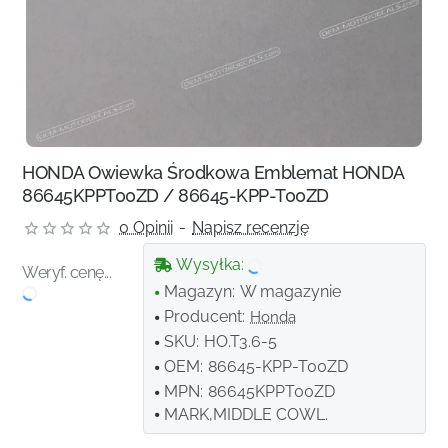
HONDA Owiewka Środkowa Emblemat HONDA
86645KPPT00ZD / 86645-KPP-T00ZD
0 Opinii
-
Napisz recenzję
Wysyłka:
Weryf. cenę...
Magazyn:
W magazynie
Producent:
Honda
SKU:
HO.T3.6-5
OEM:
86645-KPP-T00ZD
MPN:
86645KPPT00ZD
MARK,MIDDLE COWL.