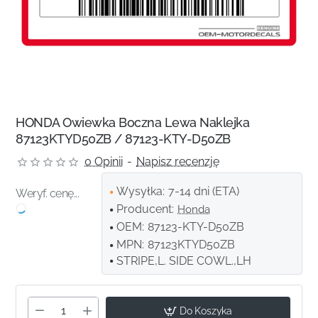
HONDA Owiewka Boczna Lewa Naklejka
87123KTYD50ZB / 87123-KTY-D50ZB
0 Opinii
-
Napisz recenzję
Wysyłka:
7-14 dni (ETA)
Weryf. cenę...
Producent:
Honda
OEM:
87123-KTY-D50ZB
MPN:
87123KTYD50ZB
STRIPE,L. SIDE COWL.,LH
Do Koszyka