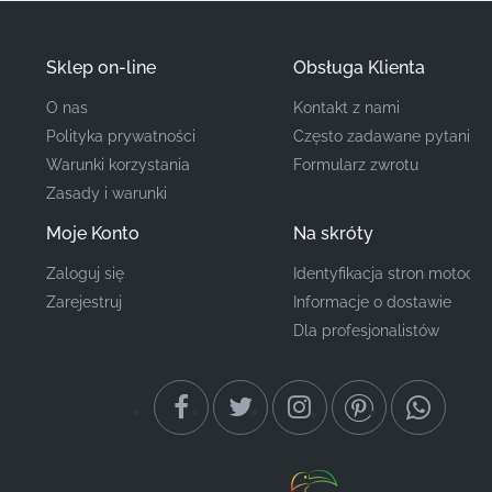
integrację z Twoją owiewką.
Sklep on-line
Obsługa Klienta
Numer części
87123KTYD50ZB
(MPN)
O nas
Kontakt z nami
Polityka prywatności
Często zadawane pytania
Producent
Honda
Warunki korzystania
Formularz zwrotu
Zasady i warunki
Lokalizacja
Lewa owiewka boczna*
Moje Konto
Na skróty
montażu
Zaloguj się
Identyfikacja stron motocyk
Typ
Naklejka
Zarejestruj
Informacje o dostawie
Dla profesjonalistów
Materiał
Naklejka winylowa
Ta autentyczna grafika Honda zapewnia, że Twój
motocykl zachowa swoją najwyższej klasy estetykę i
fabryczną tożsamość. Inwestowanie w oryginalne