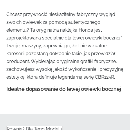
Chcesz przywrócić nieskazitelny fabryczny wygląd
swoich owiewek za pomocą autentycznego
elementu? Ta oryginalna naklejka Honda jest
zaprojektowana specjalnie dla lewej owiewki bocznej*
Twojej maszyny, zapewniając, że linie wizualne
karoserii pozostaną dokładnie takie, jak przewidział
producent. Wybierając oryginalne grafiki fabryczne,
zachowujesz wysoką jakość wykończenia i precyzyjną
estetykę, która definiuje legendarną serię CBR125R.
Idealne dopasowanie do lewej owiewki bocznej
✅
Profesjonalna wysyłka:
Zapewniamy, że każda
grafika jest wysyłana płasko w sztywnym
opakowaniu, aby zapobiec zagnieceniom lub
zgięciom przed aplikacją.
Również Dla Tego Modelu