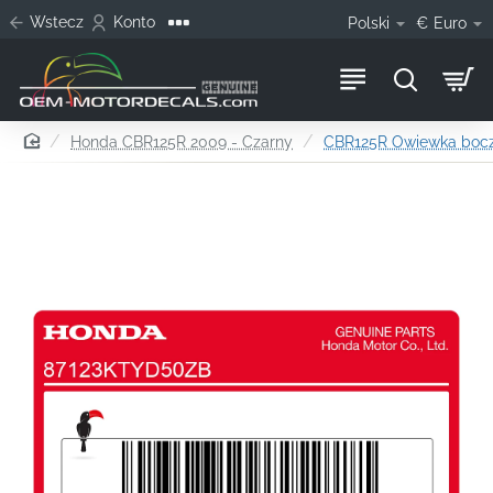
Wstecz
Konto
Polski
€
Euro
home
Honda CBR125R 2009 - Czarny
CBR125R Owiewka bocz