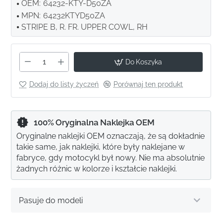
OEM:
64232-KTY-D50ZA
MPN:
64232KTYD50ZA
STRIPE B, R. FR. UPPER COWL, RH
Do Koszyka
Dodaj do listy życzeń
Porównaj ten produkt
100% Oryginalna Naklejka OEM
Oryginalne naklejki OEM oznaczają, że są dokładnie
takie same, jak naklejki, które były naklejane w
fabryce, gdy motocykl był nowy. Nie ma absolutnie
żadnych różnic w kolorze i kształcie naklejki.
Pasuje do modeli