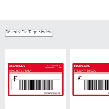
Precyzyjne wykonanie dla prawej górnej
owiewki przedniej
✅
Dopasowanie do kształtu:
Ta grafika jest specjalnie
zaprojektowana, aby bez odklejania się przylegać do
Również Dla Tego Modelu
złożonych, trójwymiarowych krzywizn górnej części
owiewki.
✅
Dokładność kolorów:
Wyprodukowano przy
użyciu autorskich formuł tuszu, które idealnie pasują
do oryginalnych specyfikacji lakierniczych fabryki,
zapewniając jednolity wygląd.
✅
Kontrola jakości:
Każdy pojedynczy pasek
przechodzi rygorystyczną inspekcję fabryczną, aby
zapewnić stałość kleju i doskonałość od krawędzi do
krawędzi.
✅
Autentyczne zadowolenie:
Wybór oryginalnych