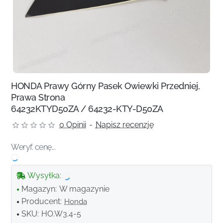
HONDA Prawy Górny Pasek Owiewki Przedniej,
Prawa Strona
64232KTYD50ZA / 64232-KTY-D50ZA
0 Opinii
-
Napisz recenzję
Weryf. cenę...
Wysyłka:
Magazyn:
W magazynie
Producent:
Honda
SKU:
HO.W3.4-5