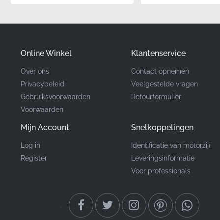
Onderdeelnummer
560541748
(MPN)
Online Winkel
Klantenservice
Fabrikant
Kawasaki
Over ons
Contact opnemen
Privacybeleid
Veelgestelde vragen
Montagelocatie
Zijkuip*
Gebruiksvoorwaarden
Retourformulier
Voorwaarden
Type
Embleem
Mijn Account
Snelkoppelingen
Materiaal
Vinyl sticker
Log in
Identificatie van motorzijde
Register
Leveringsinformatie
Dit originele Kawasaki-onderdeel is perfect voor een
Voor professionals
bevredigend weekendproject dat directe,
professionele resultaten oplevert. Door het originele
onderdeel 560541748 te gebruiken, zorgt u ervoor dat
uw ZR800 zijn fabrieksconforme uiterlijk behoudt.