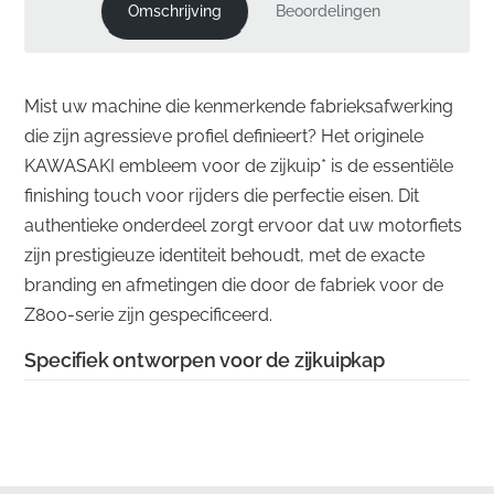
Omschrijving
Beoordelingen
Mist uw machine die kenmerkende fabrieksafwerking
die zijn agressieve profiel definieert? Het originele
KAWASAKI embleem voor de zijkuip* is de essentiële
finishing touch voor rijders die perfectie eisen. Dit
authentieke onderdeel zorgt ervoor dat uw motorfiets
zijn prestigieuze identiteit behoudt, met de exacte
branding en afmetingen die door de fabriek voor de
Z800-serie zijn gespecificeerd.
Specifiek ontworpen voor de zijkuipkap
✅
Precisie fabrieksgereedschap:
Elk embleem wordt
geproduceerd met de originele fabrikantstools om
scherpe randen en perfecte afmetingen te