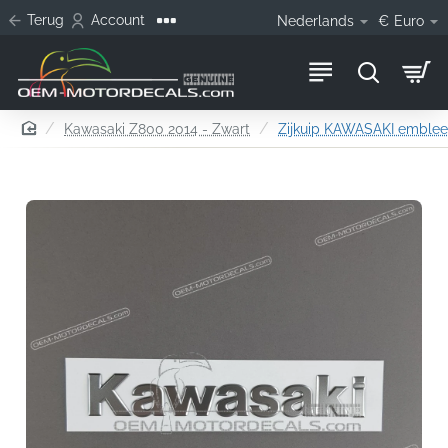
Terug
Account
Nederlands
€
Euro
home
Kawasaki Z800 2014 - Zwart
Zijkuip KAWASAKI emble