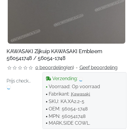
KAWASAKI Zijkuip KAWASAKI Embleem
560541748 / 56054-1748
0 beoordeling(en)
-
Geef beoordeling
Verzending:
Prijs check...
Voorraad:
Op voorraad
Fabrikant:
Kawasaki
SKU:
KA.XA2.2-5
OEM:
56054-1748
MPN:
560541748
MARK,SIDE COWL.