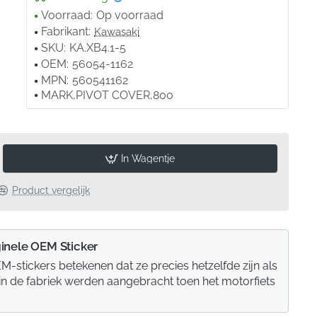
Voorraad:
Op voorraad
Fabrikant:
Kawasaki
SKU:
KA.XB4.1-5
OEM:
56054-1162
MPN:
560541162
MARK,PIVOT COVER,800
In Wagentje
Product vergelijk
inele OEM Sticker
M-stickers betekenen dat ze precies hetzelfde zijn als
 in de fabriek werden aangebracht toen het motorfiets