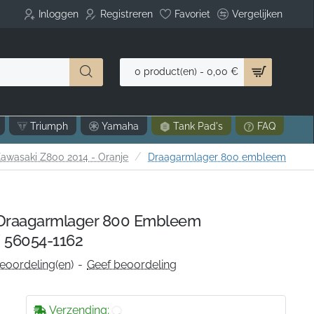
Inloggen
Registreren
Favoriet
Vergelijken
0 product(en) - 0,00 €
Triumph
Yamaha
Tank Pad's
FAQ
awasaki Z800 2014 - Oranje
Draagarmlager 800 embleem
raagarmlager 800 Embleem
 56054-1162
eoordeling(en)
-
Geef beoordeling
Verzending: