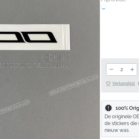
Verlanglijst
100% Orig
De originele OE
de stickers die
nieuw was.