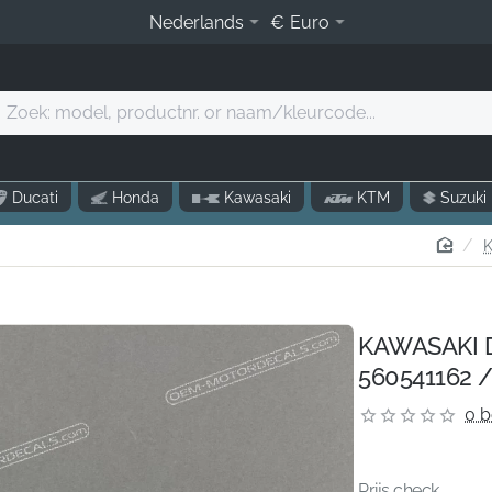
Nederlands
€
Euro
Zoek:
model,
productnr.
r
Ducati
Honda
Kawasaki
KTM
Suzuki
naam/kleurcode...
home
K
KAWASAKI D
560541162 /
0 b
Prijs check...