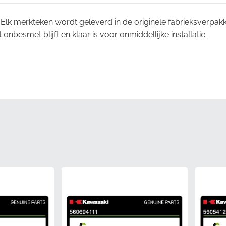
Elk merkteken wordt geleverd in de originele fabrieksverpakk
onbesmet blijft en klaar is voor onmiddellijke installatie.
arden:
Deze grafiek wordt geproduceerd volgens de exacte k
eze perfect aansluit bij de esthetiek van uw motor.
eelnummer:
Als echt OEM-onderdeel heeft dit item het offic
geen reproductie is, maar een fabrieks-origineel onderdeel.
fiteer van de gemoedsrust die gepaard gaat met een onderd
aliteitsgarantie van de fabrikant en strenge productienorme
Zonlicht:
Het hoogwaardige vinyl is UV-bestendig ontworpe
t vergeelt of vervaagt.
(MPN)
560541162