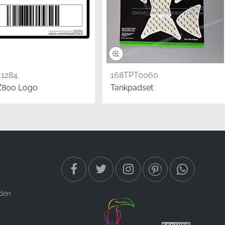
1284
168TPT0060
Z800 Logo
Tankpadset
or fabrieks-originele
tails die een goed
n aan dat u geeft om
ermijn behouden blijven
jden
 is het vaak verstandig