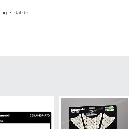
ing, zodat de
leurechtheid die de
iële onderdeelnummer,
eel dat wordt
n.
n, waardoor de "800"-