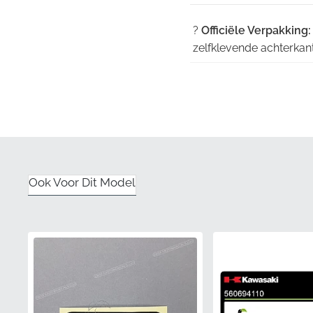
?
Officiële Verpakking:
zelfklevende achterkant 
?
Fabriekskleurstanda
fabriek vereist, zodat d
✅
Authentiek Onderd
wat garandeert dat het 
?️
Fabrieksgarantie:
Pro
Ook Voor Dit Model
ondersteund door de kw
☀️
Bescherming tegen 
markering jarenlang nie
Onderdeelnummer 