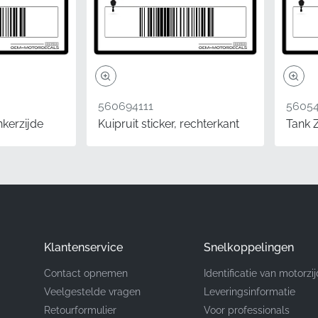
Kawasaki
Draagarmlager*
Embleem
560694111
56054
Vinyl sticker
inkerzijde
Kuipruit sticker, rechterkant
Tank 
 originele Kawasaki Z800 framekuip sticker, zorgt de keuze vo
oogste niveau van pasvorm en duurzaamheid. Het zijn de de
 onderscheiden van de rest. Fabrieks-correcte graphics tone
ne, waardoor de visuele integriteit en de waarde op lange t
elen van de fabrikant.
Klantenservice
Snelkoppelingen
Contact opnemen
Identificatie van motorzi
Veelgestelde vragen
Leveringsinformatie
te bestellen.
Bij het opfrissen van het uiterlijk van uw motor
Retourformulier
Voor professionals