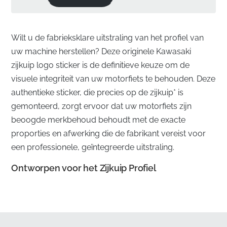
Wilt u de fabrieksklare uitstraling van het profiel van
uw machine herstellen? Deze originele Kawasaki
zijkuip logo sticker is de definitieve keuze om de
visuele integriteit van uw motorfiets te behouden. Deze
authentieke sticker, die precies op de zijkuip* is
gemonteerd, zorgt ervoor dat uw motorfiets zijn
beoogde merkbehoud behoudt met de exacte
proporties en afwerking die de fabrikant vereist voor
een professionele, geïntegreerde uitstraling.
Ontworpen voor het Zijkuip Profiel
✅
Gegarandeerde Tevredenheid:
Vermijd de
frustratie van slecht passende alternatieven door te
kiezen voor een onderdeel dat voldoet aan strenge