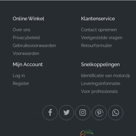
✅
Strenge inspectie:
Elke eenheid doorloopt de
fabriekskwaliteitscontrole om ervoor te zorgen dat de
Online Winkel
Klantenservice
kleeflaag en de printkwaliteit voldoen aan de strenge
interne normen van de fabrikant.
Over ons
Contact opnemen
Privacybeleid
Veelgestelde vragen
Gebruiksvoorwaarden
Retourformulier
Onderdeelnummer
560757237
Voorwaarden
(MPN)
Mijn Account
Snelkoppelingen
Fabrikant
Kawasaki
Log in
Identificatie van motorzijde
Register
Leveringsinformatie
Montagepositie
Zijpaneel, rechterkant*
Voor professionals
Type
Sticker
Materiaal
Vinyl sticker
Het behouden van de visuele integriteit van je