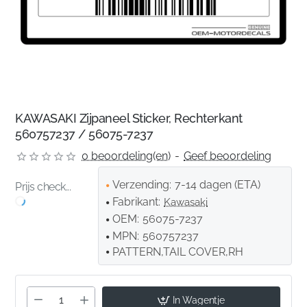
KAWASAKI Zijpaneel Sticker, Rechterkant
560757237 / 56075-7237
0 beoordeling(en)
-
Geef beoordeling
Verzending:
7-14 dagen (ETA)
Prijs check...
Fabrikant:
Kawasaki
OEM:
56075-7237
MPN:
560757237
PATTERN,TAIL COVER,RH
In Wagentje