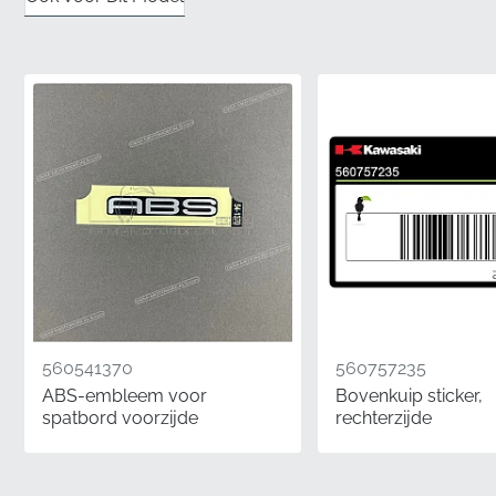
machine.
✅
Gegarandeerde tevredenheid:
Kiezen voor
originele onderdelen elimineert het risico op slechte
pasvorm of visuele inconsistenties, en voorkomt dure
teleurstellingen die vaak gepaard gaan met niet-
fabrieks alternatieven.
✅
Fabrieks-correcte pigmentatie:
De inkten die in
deze sticker worden gebruikt, zijn nauwkeurig
gekalibreerd om te passen bij het specifieke
esthetische profiel en de diepte die door het
oorspronkelijke ontwerpteam is bedoeld.
✅
Duurzaamheid tegen zonlicht:
Geavanceerde UV-
560541370
560757235
bestendige eigenschappen zijn in het vinyl verwerkt,
ABS-embleem voor
Bovenkuip sticker,
zodat de sticker zijn helderheid en verzadiging
spatbord voorzijde
rechterzijde
behoudt, zelfs na langdurige blootstelling aan de
elementen.