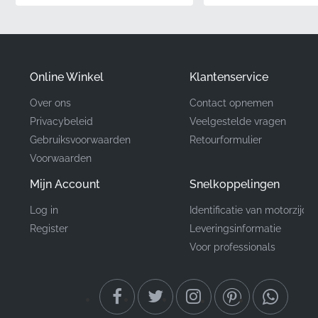
✅
Voorgevormde pasvorm:
Specifiek ontworpen om
de unieke kromming van het tankpaneel te volgen,
wat zorgt voor een naadloze en veilige hechting
zonder loslaten aan de randen.
Online Winkel
Klantenservice
Over ons
Contact opnemen
Onderdeelnummer
Privacybeleid
Veelgestelde vragen
86171KTYD70ZA
(MPN)
Gebruiksvoorwaarden
Retourformulier
Voorwaarden
Fabrikant
Honda
Mijn Account
Snelkoppelingen
Montagepositie
Rechterkant van de tank*
Log in
Identificatie van motorzijde
Register
Leveringsinformatie
Type
Embleem
Voor professionals
Materiaal
Vinyl sticker
Het vinden van de juiste Honda Wing sticker voor uw