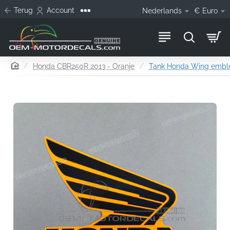
Terug
Account
Nederlands
€
Euro
home
Honda CBR250R 2013 - Oranje
Tank Honda Wing emble