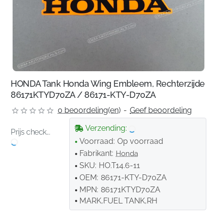
HONDA Tank Honda Wing Embleem, Rechterzijde
86171KTYD70ZA / 86171-KTY-D70ZA
0 beoordeling(en)
-
Geef beoordeling
Verzending:
Prijs check...
Voorraad:
Op voorraad
Fabrikant:
Honda
SKU:
HO.T14.6-11
OEM:
86171-KTY-D70ZA
MPN:
86171KTYD70ZA
MARK,FUEL TANK,RH