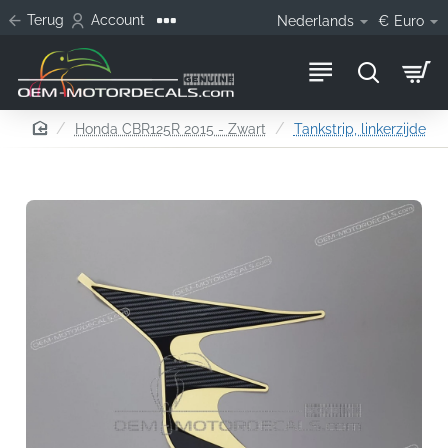
Terug
Account
Nederlands
€
Euro
home
Honda CBR125R 2015 - Zwart
Tankstrip, linkerzijde