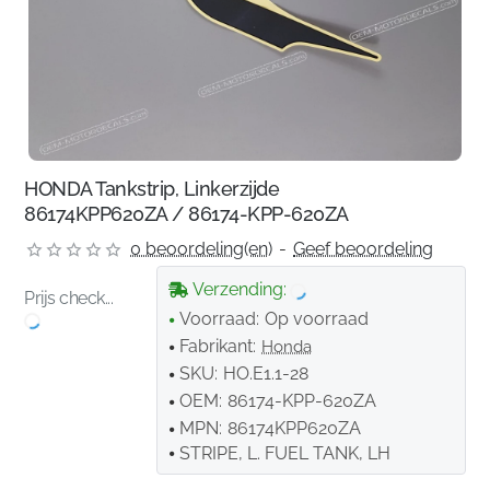
HONDA Tankstrip, Linkerzijde
86174KPP620ZA / 86174-KPP-620ZA
0 beoordeling(en)
-
Geef beoordeling
Verzending:
Prijs check...
Voorraad:
Op voorraad
Fabrikant:
Honda
SKU:
HO.E1.1-28
OEM:
86174-KPP-620ZA
MPN:
86174KPP620ZA
STRIPE, L. FUEL TANK, LH