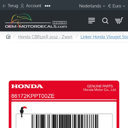
Terug
Account
Nederlands
€
Euro
home
Honda CBR125R 2012 - Zwart
Linker Honda Vleugel Sti