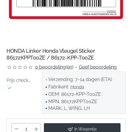
HONDA Linker Honda Vleugel Sticker
86172KPPT00ZE / 86172-KPP-T00ZE
0 beoordeling(en)
-
Geef beoordeling
Verzending:
7-14 dagen (ETA)
Prijs check...
Fabrikant:
Honda
OEM:
86172-KPP-T00ZE
MPN:
86172KPPT00ZE
MARK, L. WING, LH
In Wagentje