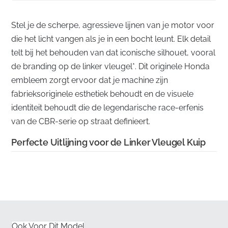
Stel je de scherpe, agressieve lijnen van je motor voor
die het licht vangen als je in een bocht leunt. Elk detail
telt bij het behouden van dat iconische silhouet, vooral
de branding op de linker vleugel*. Dit originele Honda
embleem zorgt ervoor dat je machine zijn
fabrieksoriginele esthetiek behoudt en de visuele
identiteit behoudt die de legendarische race-erfenis
van de CBR-serie op straat definieert.
Perfecte Uitlijning voor de Linker Vleugel Kuip
✅
Geautoriseerde Inkoop:
Elk embleem wordt
rechtstreeks via officiële fabrikantenleveringskanalen
verkregen om ervoor te zorgen dat u een gloednieuw
onderdeel ontvangt.
Ook Voor Dit Model